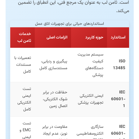
است. ثامن لب به عنوان یک مرجع فنی، این انطباق را تضمین
می‌کند.
استانداردهای حیاتی برای تجهیزات اتاق عمل
خدمات
استاندارد
حوزه کاربرد
الزامات اصلی
ثامن لب
سیستم مدیریت
تعمیرات با
ISO
کیفیت
پیگیری و ردیابی،
مستندات
13485
دستگاه‌های
مستندسازی کامل
کامل
پزشکی
تست
IEC
حفاظت در برابر
ایمنی الکتریکی
ایمنی
60601-
شوک الکتریکی،
تجهیزات پزشکی
الکتریکی
1
اتصال زمین
کامل
تست
IEC
سازگاری
مقاومت در برابر
EMC و
60601-
الکترومغناطیسی
نویز، عدم ایجاد
ایمنی