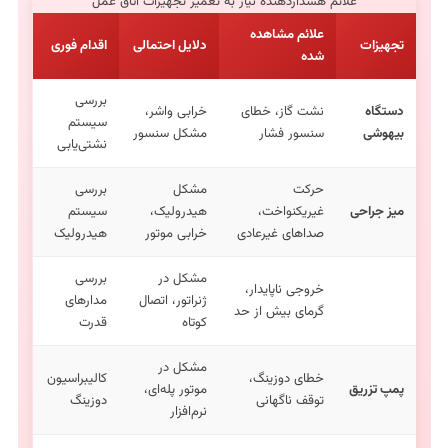
علائم هشداردهنده نیاز به تعمیر تجهیزات اتاق عمل
علائم مشاهده
تجهیزات
دلایل احتمالی
اقدام فوری
شده
بررسی
دستگاه
نشت گاز، خطای
خرابی واشر،
سیستم
بیهوشی
سنسور فشار
مشکل سنسور
نشتی‌یابی
حرکت
مشکل
بررسی
میز جراحی
غیریکنواخت،
هیدرولیک،
سیستم
صداهای غیرعادی
خرابی موتور
هیدرولیک
مشکل در
بررسی
خروجی ناپایدار،
ژنراتور، اتصال
مدارهای
گرمای بیش از حد
کوتاه
قدرت
مشکل در
خطای دوزینگ،
کالیبراسیون
پمپ تزریق
موتور پله‌ای،
توقف ناگهانی
دوزینگ
نرم‌افزار