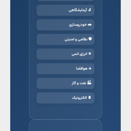
🔬 آزمایشگاهی
🚗 خودروسازی
🛡️ نظامی و امنیتی
⚛️ انرژی اتمی
✈️ هوافضا
🏭 نفت و گاز
🔋 الکترونیک