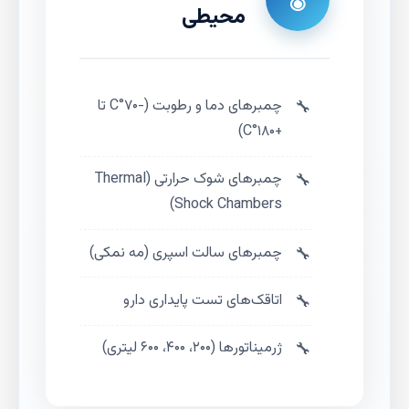
محیطی
چمبرهای دما و رطوبت (-۷۰°C تا
+۱۸۰°C)
چمبرهای شوک حرارتی (Thermal
Shock Chambers)
چمبرهای سالت اسپری (مه نمکی)
اتاقک‌های تست پایداری دارو
ژرمیناتورها (۲۰۰، ۴۰۰، ۶۰۰ لیتری)