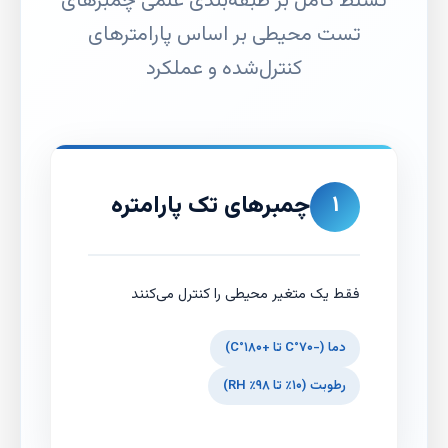
تسلط کامل بر طبقه‌بندی علمی چمبرهای
تست محیطی بر اساس پارامترهای
کنترل‌شده و عملکرد
چمبرهای تک پارامتره
۱
فقط یک متغیر محیطی را کنترل می‌کنند
دما (-۷۰°C تا +۱۸۰°C)
رطوبت (۱۰٪ تا ۹۸٪ RH)