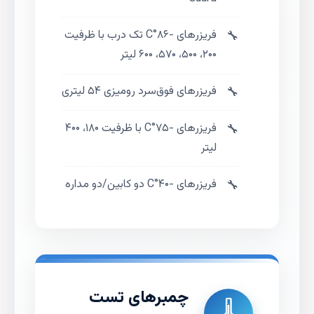
فریزرهای -۸۶°C تک درب با ظرفیت
۲۰۰، ۵۰۰، ۵۷۰، ۶۰۰ لیتر
فریزرهای فوق‌سرد رومیزی ۵۴ لیتری
فریزرهای -۷۵°C با ظرفیت ۱۸۰، ۴۰۰
لیتر
فریزرهای -۴۰°C دو کابین/دو مداره
چمبرهای تست
🌡️