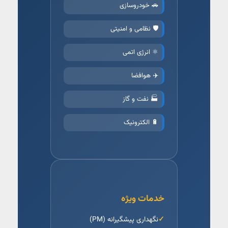
🚗 خودروسازی
🛡️ نظامی و امنیتی
⚛️ انرژی اتمی
✈️ هوافضا
🏭 نفت و گاز
🔋 الکترونیک
خدمات ویژه
نگهداری پیشگیرانه (PM)