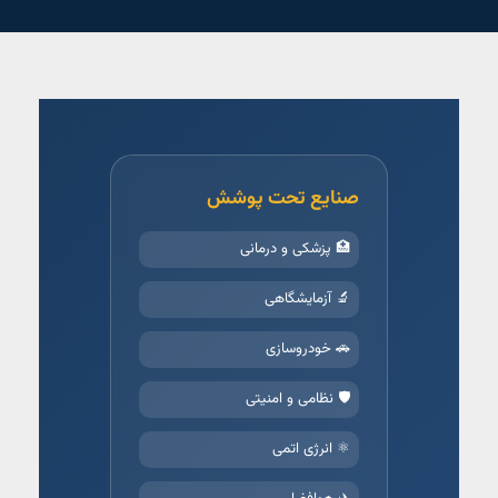
صنایع تحت پوشش
🏥 پزشکی و درمانی
🔬 آزمایشگاهی
🚗 خودروسازی
🛡️ نظامی و امنیتی
⚛️ انرژی اتمی