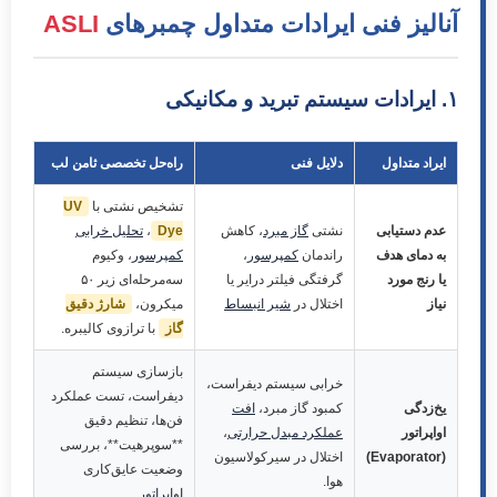
آنالیز فنی ایرادات متداول چمبرهای
ASLI
۱. ایرادات سیستم تبرید و مکانیکی
ایراد متداول
دلایل فنی
راه‌حل تخصصی ثامن لب
تشخیص نشتی با
UV
عدم دستیابی
نشتی
گاز مبرد
، کاهش
Dye
،
تحلیل خرابی
به دمای هدف
راندمان
کمپرسور
،
کمپرسور
، وکیوم
یا رنج مورد
گرفتگی فیلتر درایر یا
سه‌مرحله‌ای زیر ۵۰
نیاز
اختلال در
شیر انبساط
میکرون،
شارژ دقیق
گاز
با ترازوی کالیبره.
بازسازی سیستم
خرابی سیستم دیفراست،
دیفراست، تست عملکرد
یخ‌زدگی
کمبود گاز مبرد،
افت
فن‌ها، تنظیم دقیق
اواپراتور
عملکرد مبدل حرارتی
،
**سوپرهیت**، بررسی
(Evaporator)
اختلال در سیرکولاسیون
وضعیت عایق‌کاری
هوا.
اواپراتور
.