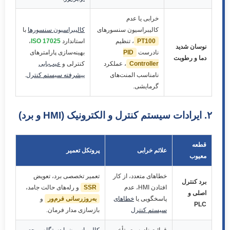
خرابی یا عدم
کالیبراسیون سنسورهای
کالیبراسیون سنسورها
با
PT100
، تنظیم
استاندارد
ISO 17025
،
نوسان شدید
نادرست
PID
بهینه‌سازی پارامترهای
دما و رطوبت
Controller
، عملکرد
کنترلی و
عیب‌یابی
نامناسب المنت‌های
پیشرفته سیستم کنترل
.
گرمایشی.
۲. ایرادات سیستم کنترل و الکترونیک (HMI و برد)
قطعه
علائم خرابی
پروتکل تعمیر
معیوب
خطاهای متعدد، از کار
تعمیر تخصصی برد، تعویض
برد کنترل
افتادن HMI، عدم
SSR
و رله‌های حالت جامد،
اصلی و
پاسخگویی یا
خطاهای
به‌روزرسانی فرم‌ور
و
PLC
سیستم کنترل
بازسازی مدار فرمان.