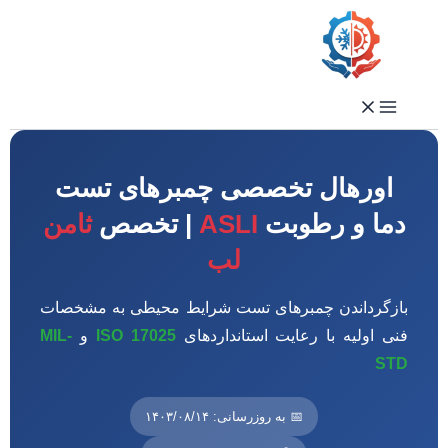
رفتن
به
محتوا
اورهال تخصصی چمبرهای تست
دما و رطوبت
ASLI
| تخصص
ثامن
لب
بازگرداندن چمبرهای تست شرایط محیطی به مشخصات
فنی اولیه با رعایت استانداردهای
ISO 17025
و
MIL-
STD
📅 به روزرسانی: ۱۴۰۳/۰۸/۱۴