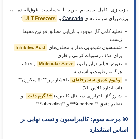
بازسازی کامل سیستم تبرید با حساسیت فوق‌العاده، به
ویژه برای سیستم‌های
Cascade
و
ULT Freezers
:
تخلیه کامل گاز موجود و بازیابی مطابق قوانین محیط
زیست
شستشوی شیمیایی مدار با محلول‌های
Inhibited Acid
برای حذف رسوبات کربنی و فلزی
تعویض فیلتر درایر با نوع
Molecular Sieve
و حذف
هرگونه رطوبت و اسیدیته
وکیوم عمیق سه‌مرحله‌ای
تا فشار زیر **۵۰ میکرون**
(استاندارد کلاس بالا)
شارژ گاز با ترازوی دیجیتال کالیبره (
±۱ گرم دقت
) و
تنظیم دقیق **Superheat** و **Subcooling**.
🎯 مرحله سوم: کالیبراسیون و تست نهایی بر
اساس استاندارد