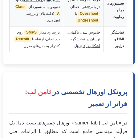
قرائت نادرست، تأخیر
کالیبراسیون با دستگاه مرجع
،
سنسورهای
در پاسخ‌دهی، خطای
تعویض با سنسورهای
Class
دما و
Overshoot
یا
A
(دقت بالا) و بررسی
رطوبت
Undershoot
اتصالات.
نمایشگر
خاموش شدن ناگهانی،
بازسازی مدار
SMPS
روی
HMI و
نوسان در نمایشگر،
برد اصلی، ارتقاء یا
Retrofit
درایور
اشکال در تاچ پنل
کنترلر به مدل‌های مدرن.
پروتکل اورهال تخصصی در
ثامن لب
:
فراتر از تعمیر
در «ثامن لب | samen lab»
اورهال چمبرهای تست دما
، یک
فرآیند مهندسی جامع است که مطابق با الزامات فنی