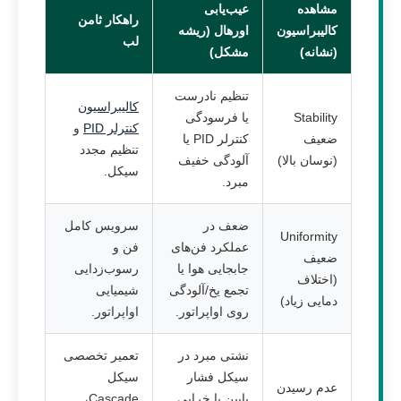
مشاهده
عیب‌یابی
راهکار ثامن
کالیبراسیون
اورهال (ریشه
لب
(نشانه)
مشکل)
تنظیم نادرست
کالیبراسیون
Stability
یا فرسودگی
کنترلر PID
و
ضعیف
کنترلر PID یا
تنظیم مجدد
(نوسان بالا)
آلودگی خفیف
سیکل.
مبرد.
ضعف در
سرویس کامل
Uniformity
عملکرد فن‌های
فن و
ضعیف
جابجایی هوا یا
رسوب‌زدایی
(اختلاف
تجمع یخ/آلودگی
شیمیایی
دمایی زیاد)
روی اواپراتور.
اواپراتور.
نشتی مبرد در
تعمیر تخصصی
سیکل فشار
سیکل
عدم رسیدن
پایین یا خرابی
Cascade،