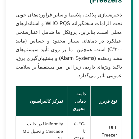
Freezers)
ذخیره‌سازی پلاکت، پلاسما و سایر فرآورده‌های خونی
تحت الزامات سختگیرانه WHO PQS و استاندارهای
محلی است. بنابراین، پروتکل ما شامل اعتبارسنجی
عملکرد در دماهای بسیار محدود و حساس (مانند
-۳۰°C) است. همچنین، ما بر روی تأیید سیستم‌های
هشداردهنده (Alarm Systems) و پشتیبان‌گیری برق،
تاکید ویژه‌ای داریم، زیرا این امر مستقیماً بر سلامت
عمومی تأثیر می‌گذارد.
دامنه
نوع فریزر
دمایی
تمرکز کالیبراسیون
محوری
-۵۰°C
Uniformity در حالت
ULT
تا
Cascade و تحلیل MU
Freezer
-۸۶°C
بالا.