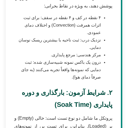
پوشش دهند، به ویژه در نقاط بحرانی:
۴ نقطه در کف و ۴ نقطه در سقف: برای ثبت
اثرات همرفت (Convection) و اختلاف دمای
عمودی.
نزدیک درب: ثبت ناحیه با بیشترین ریسک نوسان
دمایی.
مرکز هندسی: مرجع پایداری.
درون یک باکس نمونه شبیه‌سازی شده: ثبت
دمایی که نمونه‌ها واقعاً تجربه می‌کنند (به جای
صرفاً دمای هوا).
۲. شرایط آزمون: بارگذاری و دوره
پایداری (Soak Time)
پروتکل ما شامل دو نوع تست است: خالی (Empty) و
پر (Loaded). بنابراین، برای تست پر، از نمونه‌های