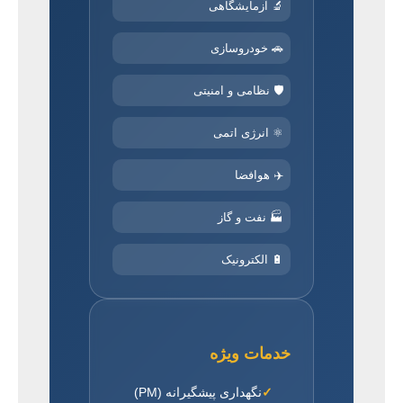
🔬 آزمایشگاهی
🚗 خودروسازی
🛡️ نظامی و امنیتی
⚛️ انرژی اتمی
✈️ هوافضا
🏭 نفت و گاز
🔋 الکترونیک
خدمات ویژه
نگهداری پیشگیرانه (PM)