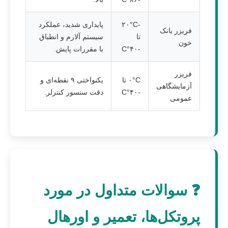
-۲۰°C
پایداری شدید، عملکرد
فریزر بانک
تا
سیستم آلارم و انطباق
خون
-۴۰°C
با مقررات پایش.
فریزر
۰°C تا
یکنواختی ۹ نقطه‌ای و
آزمایشگاهی
-۴۰°C
دقت سنسور کنترلر.
عمومی
❓ سوالات متداول در مورد
پروتکل‌ها، تعمیر و اورهال