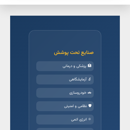
صنایع تحت پوشش
🏥 پزشکی و درمانی
🔬 آزمایشگاهی
🚗 خودروسازی
🛡️ نظامی و امنیتی
⚛️ انرژی اتمی