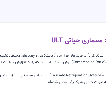
یابی به دماهای فوق‌العاده پایین (مانند ۷۰- تا ۹۰- درجه سانتی‌گراد) در فریزرهای فوق‌سرد آزمایشگاهی و
راه‌حل فنی استاندارد برای این چالش، سیکل تبرید آبشاری (tion System – CRS