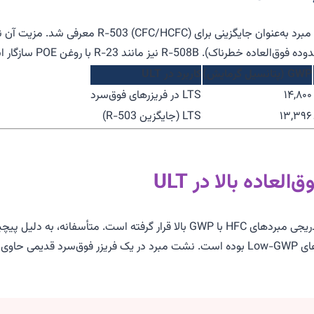
GWP (پتانسیل گرمایش)
کاربرد در ULT
۱۴,۸۰۰
LTS در فریزرهای فوق‌سرد
۱۳,۳۹۶
LTS (جایگزین R-503)
با اجرای تعدیل کیگالی (Kigali Amendment)، تمرکز بر حذف تدریجی مبردهای HFC با GWP 