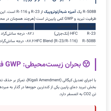
R-508B یک
آمیزه شبه‌آزئوتروپیک
ظرفیت تبرید و GWP کمی پایین‌تر است (هرچند همچنان در محدوده فوق‌العاده خطرناک). R-508B نیز مانند R-23 با روغن POE سازگار است.
مبرد (LTS)
نوع شیمیایی
دمای جوش (۱ بار)
R-23
HFC (تک‌جزئی)
۸۲.۱- درجه سانتی‌گراد
R-508B
HFC Blend (R-23/R-116)
۸۷.۶- درجه سانتی‌گراد
بحران زیست‌محیطی: GWP فوق‌العاده بالا در ULT
تن CO2 به اتمسفر دارد.