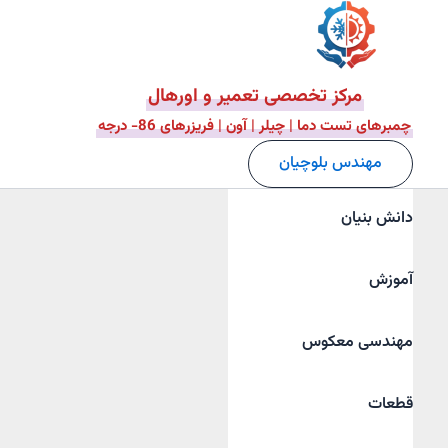
فتن
ه
حتوا
مرکز تخصصی تعمیر و اورهال
چمبرهای تست دما | چیلر | آون | فریزرهای 86- درجه
مهندس بلوچیان
دانش بنیان
آموزش
مهندسی معکوس
قطعات