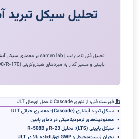
پایینی و مسیر گذار به مبردهای هیدروکربنی (R-290/R-170) و Low-GWP مطابق با استاندارد MIL-STD و ISO 17025.
فهرست فنی: از تئوری Cascade تا عمل اورهال ULT
سیکل تبرید آبشاری (Cascade): معماری حیاتی ULT
محدودیت‌های ترمودینامیکی در دمای پایین
سیکل پایینی (LTS): تحلیل R-23 و R-508B
بحران زیست‌محیطی: GWP فوق‌العاده بالا در ULT