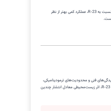
از R-23 و R-116 است. این مبرد به‌عنوان جایگزینی برای R-503 (CFC/HCFC) معرفی شد. مزیت آن نسبت به R-23، عملکرد کمی بهتر از نظر
بالا قرار گرفته است. متأسفانه، به دلیل پیچیدگی‌های فنی و محدودیت‌های ترمودینامیکی،
بخش تبرید دمای پایین یکی از کندترین حوزه‌ها در گذار به مبردهای Low-GWP بوده است. نشت مبرد در یک فریزر فوق‌سرد قدیمی حاوی R-23، اثر زیست‌محیطی معادل انتشار چندین