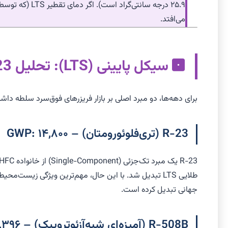
می‌افتد.
سیکل پایینی (LTS): تحلیل R-23 و R-508B
برای دهه‌ها، دو مبرد اصلی بر بازار فریزرهای فوق‌سرد سلطه داشتند که هر دو از خانوا
R-23 (تری‌فلوئورومتان) – GWP: ۱۴,۸۰۰
جهانی تبدیل کرده است.
R-508B (آمیزه‌ای شبه‌آزئوتروپیک) – GWP: ۱۳,۳۹۶