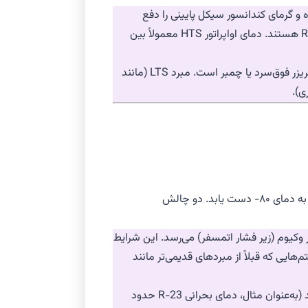
High-Temperat): این سیکل به‌عنوان سیستم خنک‌کننده اولیه (Primary Cooling) عمل کرده و گرمای کندانسور سیکل پایینی را دفع
(در سیستم‌های قدیمی) یا جایگزین‌های Low-GWP آن مانند R-448A/R-449A هستند. دمای اواپراتور HTS معمولاً بین
سیکل دمای پایین (Low-Temperature Stage – LTS): این سیکل مسئول رسیدن به دمای نهایی مورد نیاز (۸۰- درجه) در داخل فریزر فوق‌سرد یا چمبر است. مبرد LTS (مانند
انتخاب مبرد مناسب برای LTS بسیار محدود است، زیرا مبرد باید بتواند در فشارهای بالا کار کند اما دارای دمای جوش بسیار پایین باشد تا به دمای ۸۰- دست یابد. دو چالش
ی: اگر مبرد دارای دمای جوش کافی پایین نباشد، فشار تبخیر (اواپراتور) در دمای ۸۰- به مقادیر وکیوم (زیر فشار اتمسفر) می‌رسد. این شرایط
دمای بحرانی پایین (Low Critical Temperature): بسیاری از مبردهای با دمای جوش پایین، دارای دمای بحرانی نسبتاً پایینی هستند (به‌عنوان مثال، دمای بحرانی R-23 حدود