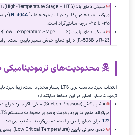
می‌کند. مبردهای پرکاربرد در این مرحله غالباً
R-404A
۳۵- تا ۴۵- درجه سانتی‌گراد است.
R-23 یا R-508B) دارای دمای جوش بسیار پایین است. اواپراتور HTS به‌عنوان کندانسور LTS عمل می‌کند (از طریق مبدل حرارتی آبشاری).
محدودیت‌های ترمودینامیکی در
ترمودینامیکی اصلی در این دماها عبارتند از:
می‌تواند منجر به ورود رطوبت و هوای محیط به سیستم LTS شود و اورهال و تعمیرات را پیچیده کند. این مسئله به خصوص در سیستم‌هایی که قبلاً از مبردهای قدیمی‌تر مانند
R22
برای دمای پایین‌تر استفاده می‌کردند، تشدید می‌شد.