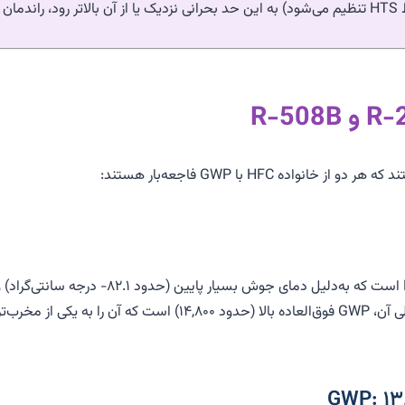
۲۵.۹ درجه سانتی‌گراد است). اگر دمای تقطیر LTS (که توسط HTS تنظیم می‌شود) به این حد بحرانی نزدیک یا 
ده HFC با GWP فاجعه‌بار هستند:
R-23 یک مبرد تک‌جزئی (Single-Component) از خانواده
طلایی LTS تبدیل شد. با این حال، مهم‌ترین ویژگی زیست‌محیطی آن، GWP فوق