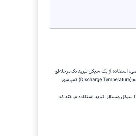
 چمبرهای محیطی تخصصی، استفاده از یک سیکل تبرید تک‌مرحله‌ای
عملی یا مقرون‌به‌صرفه نیست. دلیل اصلی این امر، نسبت تراکم (Compression Ratio) بیش از حد زیاد است که باعث افزایش دمای تخلیه (Discharge Temperature) کمپرسور،
Cascade Refrigera) است. این سیستم از دو (یا بیشتر) سیکل مستقل تبرید استفاده می‌کند که