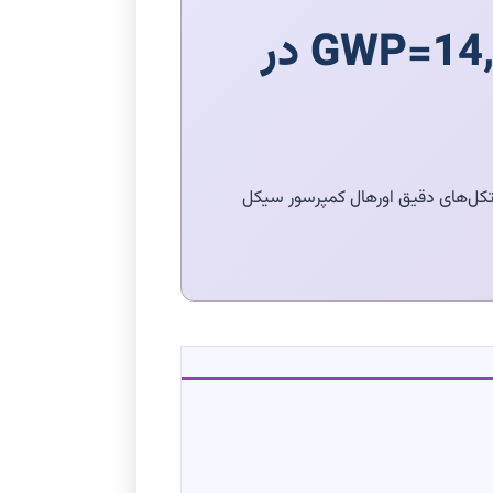
تحلیل سیکل تبرید آبشاری و چالش R-23 با GWP=14,800 در
ب | samen lab بر معماری سیکل آبشاری (Cascade) و الزامات فنی مبردهای ULT مانند R-23 و R-508B. پروتکل‌های دقیق اورهال کمپرسور سیکل