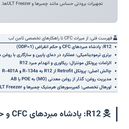
تجهیزات برودتی حساس مانند چمبرها و ULT Freezerها.
فهرست فنی: از میراث CFC تا راهکارهای تخصصی ثامن لب
R12: پادشاه مبردهای CFC و حکم انقراض (ODP=1)
برتری ترمودینامیکی: عملکرد در دمای پایین و سازگاری با روغن 
الزامات پروتکل مونترال: ریکاوری و انهدام مبرد R12
چالش اصلی: پروتکل Retrofit از R12 به R-134a و R-401A
مدیریت روغن: گذار از روغن معدنی (MO) به POE یا AB
اورهال تخصصی: کمپرسورهای هرمتیک چمبرها و ULT Freezerهای R12
R12: پادشاه مبردهای CFC و حکم انقراض (ODP=1)