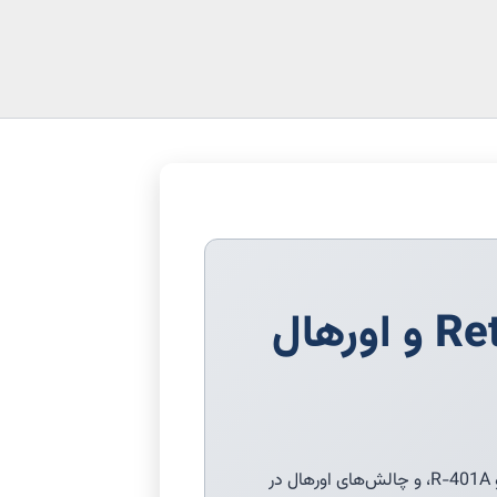
مبرد R12 (CFC): راهنمای تخصصی Retrofit، ODP=1 و اورهال
تحلیل فنی ثامن لب درباره دی‌کلرودی‌فلوئورومتان منسوخ: بررسی انقراض قانونی، پروتکل‌های ایمن و تخصصی Retrofit به R-134a و R-401A، و چالش‌های اورهال در