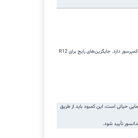
Retrofit یک سیستم قدیمی R12 به یک مبرد جدید، یک کار فنی پیچیده است که نیاز به تخصص در شیمی مبرد، روغن‌های روانکاری و اورهال کمپرسور دارد. جایگزین‌های رایج برای R12
دود ۸ تا ۱۰ درصد کمتر از R12 است. در چمبرهای پایداری و ULT Freezerها که دقت دمایی حیاتی است، این کمبود باید از طریق