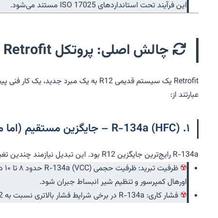
این فرآیند تحت استانداردهای ISO 17025 مستند می‌شود.
چالش اصلی: پروتکل Retrofit از R12 به R-134a و R-401A
عبارتند از:
۱. R-134a (HFC) – جایگزین مستقیم (اما موقت)
R-134a رایج‌ترین جایگزین R12 بود. این تبدیل نیازمند چندین تغییر عمده است:
اورهال کمپرسور و تنظیم شیر انبساط جبران شود.
فشار کاری: R-134a در برخی شرایط فشار بالاتری نسبت به R12 ایجاد می‌کند که باید توسط تست فشار و بررسی سلامت کمپرسور و کندانسور تأیید شود.