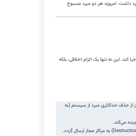
 مبرد داشت. امروزه، هر دو مبرد منسوخ
ر EEAT و رعایت استانداردهای فنی و زیست‌محیطی، ثامن لب باید پروتکل‌های سخت‌گیرانه‌ای را برای مدیریت سیستم‌های حاوی R12 اجرا کند. این نه تنها یک الزام اخلاقی، بلکه
ز تجهیزات ریکاوری تخصصی برای مبردهای CFC و فشار بالا برای اطمینان از حذف حداکثری مبرد از سیستم (به
مستندسازی و انهدام: مبرد R12 ریکاوری شده هرگز نباید دوباره استفاده شود. باید مقدار دقیق آن مستند شده و برای انهدام نهایی (Destruction) به مراکز مجاز ارسال گردد.