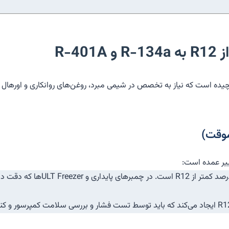
ظرفیت تبرید: ظرفیت حجمی (VCC) R-134a ح