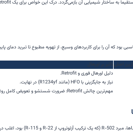
تأثیر بر اورهال
دلیل اورهال فوری و Retrofit.
نیاز به جایگزینی با HFO (مانند R1234yf) در نهایت.
مهم‌ترین چالش Retrofit: ضرورت شستشو و تعویض کامل روغن.