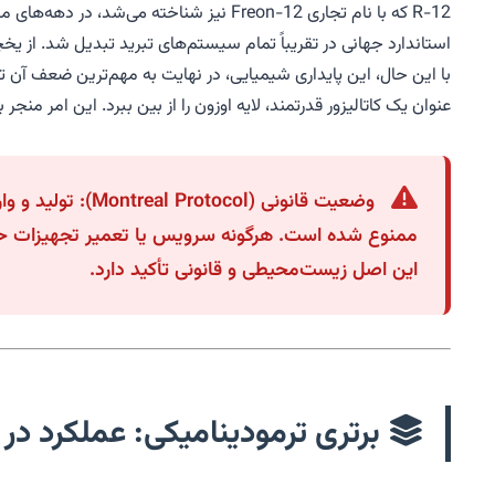
R-12 که با نام تجاری Freon-12 نیز شناخت
استاندارد جهانی در تقریباً تمام سیستم‌های تبرید تبدیل شد. از یخچال‌های خانگی گرفته تا فریزرهای
با این حال، این پایداری شیمیایی، در نهایت به مهم‌ترین ضعف آن 
عنوان یک کاتالیزور قدرتمند، لایه اوزون را از بین ببرد. این امر منجر به طبقه‌بندی آن در گروه CFC (کلروفلوئوروکربن) و تعیین با
این اصل زیست‌محیطی و قانونی تأکید دارد.
برتری ترمودینامیکی: عملکرد در