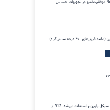
دلایلی که R12 را برای سال‌ها به یک انتخاب فنی عالی تبدیل کرد، مستقیماً به ساختار شیمیایی آن بازمی‌گردد. درک این خواص برای یک Retrofit موفقیت‌آمیز در تجهیزات حساس
R12 دارای نقطه جوش پایین، فشار تراکم معقول و دمای بحرانی مناسبی بود که آن را برای کاربردهای وسیع، از تهویه مطبوع تا تبرید دمای پایین (مانند فریزرهای -۴۰ درجه سانتی‌گراد)
در کاربردهای تبرید فوق‌سرد و آبشاری (Cascade) برای ULT Freezerها، مبرد R-502 (که یک ترکیب آزئوتروپ از R-22 و R-115) بود، اغلب در سیکل پایین‌تر استفاده می‌شد. R12 از