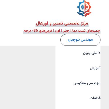
فتن
ه
حتوا
مرکز تخصصی تعمیر و اورهال
چمبرهای تست دما | چیلر | آون | فریزرهای 86- درجه
مهندس بلوچیان
دانش بنیان
آموزش
مهندسی معکوس
قطعات