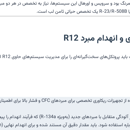
ای قدیمی همرنگ بود و سرویس و اورهال این سیستم‌ها، نیاز به تخصص در هر دو
 انهدام مبرد R12
از منظ
ریکاوری با بازدهی بالا (High-Efficiency Recovery): استفاده ا
ید (به‌ویژه R-134a) که فرآیند انهدام را پیچیده می‌کند.