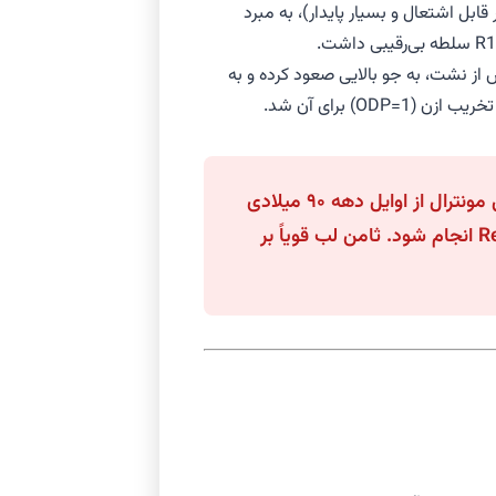
، غیر قابل اشتعال و بسیار پایدار)، به مبرد
 از نشت، به جو بالایی صعود کرده و به
وضعیت قانونی (Montreal Protocol): تولید و واردات مبرد R12 در بیشتر کشورهای جهان به دلیل تعهدات پروتکل مونترال از اوایل دهه ۹۰ میلادی
ممنوع شده است. هرگونه سرویس یا تعمیر تجهیزات حاوی R12 باید با هدف ریکاوری کامل مبرد و اجرای پروتکل Retrofit انجام شود. ثامن لب قویاً بر