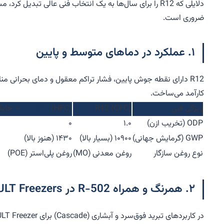
ضروری است.
۱. عملکرد در دماهای متوسط و پایین
کارآمد می‌ساخت.
ویژگی فنی
R12 (CFC)
(HFC) – جایگزین اصلی
R-134a
ODP (تخریب ازن)
۱.۰
۰
GWP (گرمایش جهانی)
۱۰۹۰۰ (بسیار بالا)
۱۴۳۰ (هنوز بالا)
نوع روغن سازگار
روغن معدنی (MO)
روغن پلی‌استر (POE)
۲. همرنگ و همراه R-502 در ULT Freezers