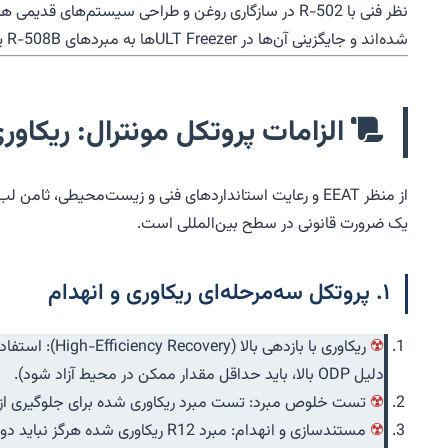
نظر فنی با R-502 در سازگاری روغن و طراحی سیستم‌ه
شده‌اند و جایگزینی آن‌ها در ULT Freezerها به مبردهای R-508B یا R-23/R-508B یک تخصص حیاتی ثامن لب است.
الزامات پروتکل مونترال: ریکاوری و
یک ضرورت قانونی در سطح بین‌المللی است.
۱. پروتکل سه‌مرحله‌ای ریکاوری و انهدام
دلیل ODP بالا، باید حداقل مقدار ممکن در محیط آزاد شود).
تست خلوص مبرد: تست مبرد ریکاوری شده برای جلوگیری از آلودگی متقابل با مبردهای جد