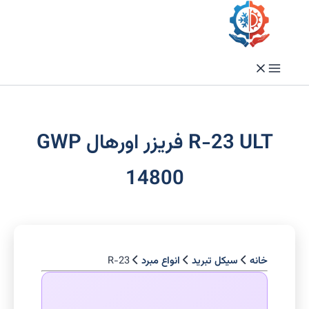
فتن
ه
حتوا
R-23 ULT فریزر اورهال GWP
14800
خانه
سیکل تبرید
انواع مبرد
R-23