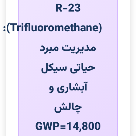
R-23
(Trifluoromethane):
مدیریت مبرد
حیاتی سیکل
آبشاری و
چالش
GWP=14,800