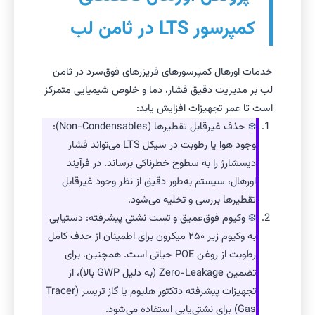
کمپرسور LTS در ثامن لب
خدمات اورهال کمپرسورهای فریزرهای فوق‌سرد در ثامن
لب بر مدیریت دقیق فشار، دما و خلوص شیمیایی متمرکز
است تا عمر تجهیزات افزایش یابد:
حذف غیرقابل تقطیرها (Non-Condensables):
وجود هوا یا رطوبت در سیکل LTS می‌تواند فشار
دیسشارژ را به سطوح خطرناکی برساند. در فرآیند
اورهال، سیستم به‌طور دقیق از نظر وجود غیرقابل
تقطیرها بررسی و تخلیه می‌شود.
وکیوم فوق‌عمیق و تست نشتی پیشرفته: دستیابی
به وکیوم زیر ۲۵۰ میکرون برای اطمینان از حذف کامل
رطوبت از روغن POE حیاتی است. همچنین، برای
تضمین Zero-Leakage (به دلیل GWP بالا)، از
تجهیزات پیشرفته دتکتور هلیوم یا گاز تریسر (Tracer
Gas) برای نشتی‌یابی استفاده می‌شود.