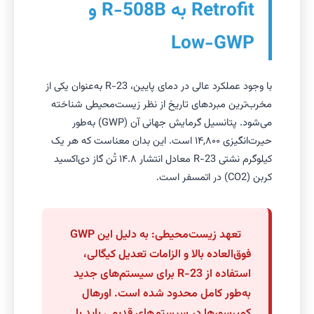
Retrofit به R-508B و
Low-GWP
با وجود عملکرد عالی در دمای پایین، R-23 به‌عنوان یکی از
مخرب‌ترین مبردهای تاریخ از نظر زیست‌محیطی شناخته
می‌شود. پتانسیل گرمایش جهانی آن (GWP) به‌طور
حیرت‌انگیزی ۱۴,۸۰۰ است. این بدان معناست که هر یک
کیلوگرم نشتی R-23 معادل انتشار ۱۴.۸ تُن گاز دی‌اکسید
کربن (CO2) در اتمسفر است.
تعهد زیست‌محیطی: به دلیل این GWP
فوق‌العاده بالا و الزامات تعدیل کیگالی،
استفاده از R-23 برای سیستم‌های جدید
به‌طور کامل محدود شده است. اورهال
کمپرسورها در سیستم‌های قدیمی باید با