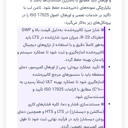
و اورهال باید مطابق با بالاترین استانداردها باشد تا
یکپارچگی نمونه‌های ذخیره‌شده حفظ شود. ثامن لب با
تأکید بر خدمات تعمیر و اورهال، اصول ISO 17025 را در
پروتکل‌های زیر به‌کار می‌گیرد:
شارژ مبرد کالیبره‌شده: به‌دلیل قیمت بالا و GWP
خطرناک R-23، میزان مبرد شارژشده در LTS باید
به‌طور کاملاً دقیق و با استفاده از ترازوهای دیجیتال
کالیبره‌شده اندازه‌گیری و ثبت شود تا عملکرد سیستم و
راندمان بهینه حفظ گردد.
تأیید عملکرد برودتی: پس از اورهال کمپرسور، دمای
محفظه باید با سنسورهای مرجع کالیبره‌شده
اندازه‌گیری شود تا عملکرد بهینه ULT (مثلاً رسیدن به
-۸۰°C) مطابق با الزامات ISO 17025 تأیید و
مستندسازی شود.
مستندسازی فشار و دما: کلیه فشارهای کاری
(ساکشن و دیسشارژ) در LTS و HTS و همچنین دمای
روغن دیسشارژ باید در فرآیند نهایی ثبت شود تا طول
عمر کمپرسور تضمین گردد.