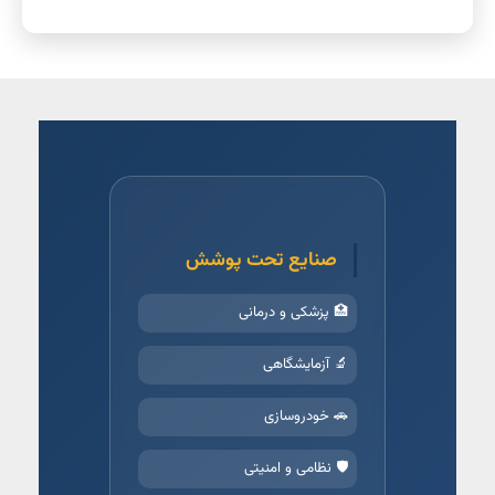
صنایع تحت پوشش
🏥 پزشکی و درمانی
🔬 آزمایشگاهی
🚗 خودروسازی
🛡️ نظامی و امنیتی