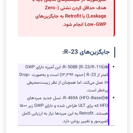
هدف حداقل کردن نشتی (Zero-
Leakage) یا Retrofit به جایگزین‌های
Low-GWP انجام شود.
جایگزین‌های R-23:
R-508B (R-23/R-116): این آمیزه دارای GWP
کمتر از R-23 (حدود ۱۳,۳۹۶) است و به‌صورت Drop-
in عمل می‌کند، اما همچنان از نظر زیست‌محیطی
پرخطر است.
R-469A (HFO-Based): نسل جدید مبردهای
HFO که برای ULT طراحی شده و دارای GWP زیر ۱۵۰۰
هستند. Retrofit به این مبردها نیاز به ارزیابی کامل
کمپرسور و تغییر روغن دارد.