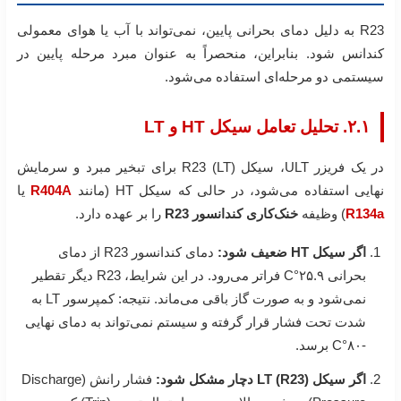
R23 به دلیل دمای بحرانی پایین، نمی‌تواند با آب یا هوای معمولی
کندانس شود. بنابراین، منحصراً به عنوان مبرد مرحله پایین در
سیستمی دو مرحله‌ای استفاده می‌شود.
۲.۱. تحلیل تعامل سیکل HT و LT
در یک فریزر ULT، سیکل R23 (LT) برای تبخیر مبرد و سرمایش
نهایی استفاده می‌شود، در حالی که سیکل HT (مانند
R404A
یا
R134a
) وظیفه
خنک‌کاری کندانسور R23
را بر عهده دارد.
اگر سیکل HT ضعیف شود:
دمای کندانسور R23 از دمای
بحرانی ۲۵.۹°C فراتر می‌رود. در این شرایط، R23 دیگر تقطیر
نمی‌شود و به صورت گاز باقی می‌ماند. نتیجه: کمپرسور LT به
شدت تحت فشار قرار گرفته و سیستم نمی‌تواند به دمای نهایی
-۸۰°C برسد.
اگر سیکل LT (R23) دچار مشکل شود:
فشار رانش (Discharge