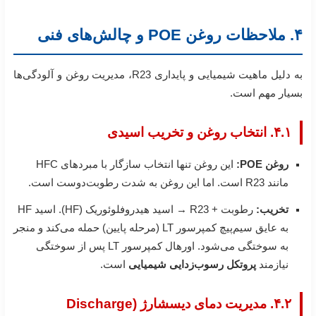
۴. ملاحظات روغن POE و چالش‌های فنی
به دلیل ماهیت شیمیایی و پایداری R23، مدیریت روغن و آلودگی‌ها
بسیار مهم است.
۴.۱. انتخاب روغن و تخریب اسیدی
روغن POE:
این روغن تنها انتخاب سازگار با مبردهای HFC
مانند R23 است. اما این روغن به شدت رطوبت‌دوست است.
تخریب:
رطوبت + R23 → اسید هیدروفلوئوریک (HF). اسید HF
به عایق سیم‌پیچ کمپرسور LT (مرحله پایین) حمله می‌کند و منجر
به سوختگی می‌شود. اورهال کمپرسور LT پس از سوختگی
نیازمند
پروتکل رسوب‌زدایی شیمیایی
است.
۴.۲. مدیریت دمای دیسشارژ (Discharge