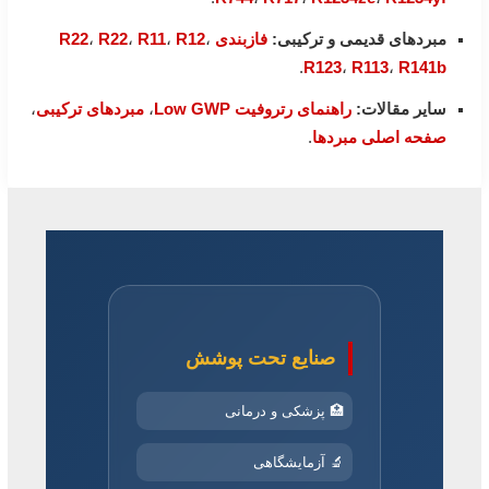
مبردهای قدیمی و ترکیبی:
فازبندی R22
،
R12
،
R11
،
R22
،
.
R123
،
R113
،
R141b
سایر مقالات:
راهنمای رتروفیت Low GWP
،
مبردهای ترکیبی
،
صفحه اصلی مبردها
.
صنایع تحت پوشش
🏥 پزشکی و درمانی
🔬 آزمایشگاهی