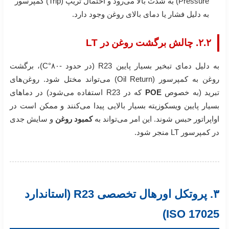
Pressure) به شدت بالا می‌رود و احتمال تریپ (Trip) کمپرسور
به دلیل فشار یا دمای بالای روغن وجود دارد.
۲.۲. چالش برگشت روغن در LT
به دلیل دمای تبخیر بسیار پایین R23 (در حدود -۸۰°C)، برگشت
روغن به کمپرسور (Oil Return) می‌تواند مختل شود. روغن‌های
تبرید (به خصوص
POE
که در R23 استفاده می‌شود) در دماهای
بسیار پایین ویسکوزیته بسیار بالایی پیدا می‌کنند و ممکن است در
اواپراتور حبس شوند. این امر می‌تواند به
کمبود روغن
و سایش جدی
در کمپرسور LT منجر شود.
۳. پروتکل اورهال تخصصی R23 (استاندارد
ISO 17025)