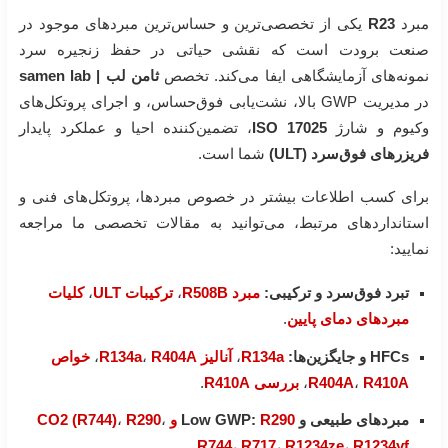
مبرد
R23
یکی از تخصصی‌ترین و حساس‌ترین مبردهای موجود در
صنعت برودت است که نقشی حیاتی در حفظ زنجیره سرد
نمونه‌های آزمایشگاهی ایفا می‌کند. تخصص
ثامن لب | samen lab
در مدیریت GWP بالا، نشت‌یابی فوق‌حساس، و اجرای پروتکل‌های
وکیوم و شارژ
ISO 17025
، تضمین‌کننده احیا و عملکرد پایدار
فریزرهای فوق‌سرد (ULT)
شما است.
برای کسب اطلاعات بیشتر در خصوص مبردها، پروتکل‌های فنی و
استانداردهای مرتبط، می‌توانید به مقالات تخصصی ما مراجعه
نمایید:
تبرد فوق‌سرد و ترکیبی:
مبرد R508B
،
ترکیبات ULT
،
کلیات
مبردهای دمای پایین
.
HFCs و جایگزین‌ها:
R134a
،
آنالیز R134a
R404A
،
،
خواص
R410A
،
R404A
،
بررسی R410A
.
مبردهای طبیعی و Low GWP:
R290 و CO2 (R744)
،
R290
،
.
R744
،
R717
،
R1234ze
،
R1234yf