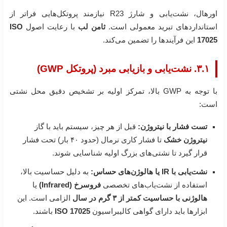
اورهال، نشت‌یابی و شارژ R23 نیازمند پروتکل‌هایی فراتر از
استانداردهای تبرید معمولی است.
ثامن لب
با رعایت اصول
ISO
17025
این فرآیندها را تضمین می‌کند.
۳.۱. نشت‌یابی و بازیابی مبرد (پروتکل GWP)
با توجه به GWP بالا، تمرکز اولیه بر تشخیص دقیق محل نشتی
است:
تست فشار با نیتروژن:
قبل از هر چیز، سیستم باید با گاز
نیتروژن خشک
تا فشار کاری نرمال (حدود ۴۰ بار) تحت فشار
قرار گیرد تا نشتی‌های بزرگ اولیه شناسایی شوند.
نشت‌یابی با IR یا هالوژن‌های حساس:
به دلیل حساسیت بالا،
استفاده از نشت‌یاب‌های تخصصی
فروسرخ (Infrared)
یا
هالوژنی با حساسیت کمتر از ۳ گرم در سال
الزامی است. این
ابزارها باید دارای گواهی کالیبراسیون
ISO 17025
باشند.