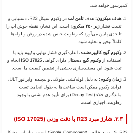
کمپرسور خواهد شد.
هدف میکرون:
هدف
ثامن لب
در وکیوم سیکل R23، دستیابی و
تثبیت فشار
زیر ۲۵۰ میکرون
است. این فشار، نقطه جوش آب را
تا حدی پایین می‌آورد که رطوبت حبس شده در روغن و لوله‌ها
کاملاً تبخیر و تخلیه شود.
وکیوم گیج کالیبره‌شده:
اندازه‌گیری فشار نهایی وکیوم باید با
استفاده از
وکیوم گیج دیجیتال
دارای گواهی
ISO 17025
انجام و
ثبت شود. این مستندسازی بخشی از تضمین کیفیت ما است.
زمان وکیوم:
به دلیل لوله‌کشی طولانی و پیچیده اواپراتور ULT،
فرآیند وکیوم ممکن است ساعت‌ها به طول انجامد. تست
ماندگاری خلاء (Decay Test) برای تأیید عدم نشتی یا وجود
رطوبت، اجباری است.
۳.۳. شارژ مبرد R23 با دقت وزنی (ISO 17025)
R23 یک مبرد خالص (Single Component) است، بنابراین مشکل