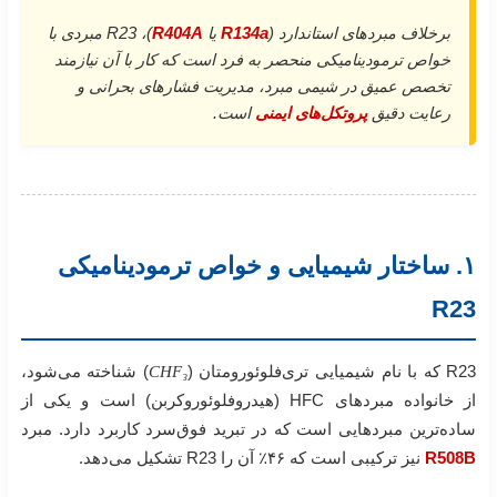
برخلاف مبردهای استاندارد (
R134a
یا
R404A
)، R23 مبردی با
خواص ترمودینامیکی منحصر به فرد است که کار با آن نیازمند
تخصص عمیق در شیمی مبرد، مدیریت فشارهای بحرانی و
رعایت دقیق
پروتکل‌های ایمنی
است.
۱. ساختار شیمیایی و خواص ترمودینامیکی
R23
R23 که با نام شیمیایی تری‌فلوئورو‌متان (
CHF₃
) شناخته می‌شود،
از خانواده مبردهای HFC (هیدروفلوئوروکربن) است و یکی از
ساده‌ترین مبردهایی است که در تبرید فوق‌سرد کاربرد دارد. مبرد
R508B
نیز ترکیبی است که ۴۶٪ آن را R23 تشکیل می‌دهد.