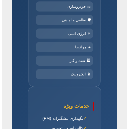
🚗 خودروسازی
🛡️ نظامی و امنیتی
⚛️ انرژی اتمی
✈️ هوافضا
🏭 نفت و گاز
🔋 الکترونیک
خدمات ویژه
نگهداری پیشگیرانه (PM)
کالیبراسیون تخصصی