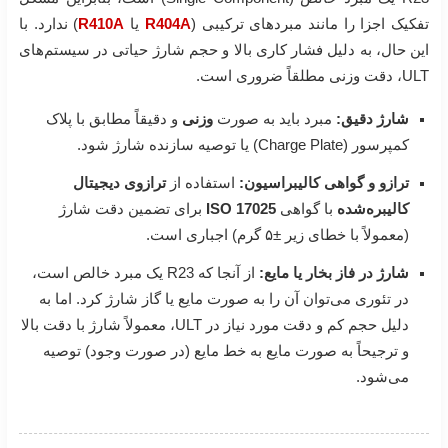
تفکیک اجزا را مانند مبردهای ترکیبی (
R404A
یا
R410A
) ندارد. با
این حال، به دلیل فشار کاری بالا و حجم شارژ حیاتی در سیستم‌های
ULT، دقت وزنی مطلقاً ضروری است.
شارژ دقیق:
مبرد باید به صورت
وزنی
و دقیقاً مطابق با پلاک
کمپرسور (Charge Plate) یا توصیه سازنده شارژ شود.
ترازو و گواهی کالیبراسیون:
استفاده از
ترازوی دیجیتال
کالیبره‌شده
با گواهی
ISO 17025
برای تضمین دقت شارژ
(معمولاً با خطای زیر ±۵ گرم) اجباری است.
شارژ در فاز بخار یا مایع:
از آنجا که R23 یک مبرد خالص است،
در تئوری می‌توان آن را به صورت مایع یا گاز شارژ کرد. اما به
دلیل حجم کم و دقت مورد نیاز در ULT، معمولاً شارژ با دقت بالا
و ترجیحاً به صورت مایع به خط مایع (در صورت وجود) توصیه
می‌شود.