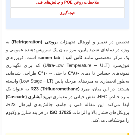
ملاحظات روغن POE و چالش‌های فنی
نتیجه‌گیری
تخصص در تعمیر و اورهال تجهیزات
برودتی (Refrigeration)
به
ویژه در دماهای شدید پایین، مرز میان یک سرویس‌دهنده عمومی و
یک مرکز تخصصی مانند
ثامن لب | samen lab
است. فریزرهای
فوق‌سرد (Ultra-Low Temperature – ULT) که برای نگهداری
نمونه‌های حساس تا دمای
-۸۶°C
یا حتی
-۱۰۰°C
طراحی شده‌اند،
به‌طور انحصاری به مبردهای مرحله پایین (Low Stage – LT) وابسته
هستند. در این میان،
مبرد R23 (Trifluoromethane)
به عنوان یک
مبرد خالص HFC، نقش حیاتی در معماری
تبرید آبشاری (Cascade)
ایفا می‌کند. این مقاله فنی و جامع، چالش‌های اورهال R23،
پروتکل‌های فشار بالا و الزامات
ISO 17025
در فرآیند شارژ و وکیوم
را موشکافی می‌کند.