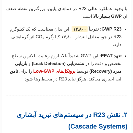
با وجود عملکرد عالی R23 در دماهای پایین، بزرگترین نقطه ضعف
آن
GWP بسیار بالا
است:
GWP R23:
تقریباً
۱۴,۸۰۰
. این بدان معناست که یک کیلوگرم
R23 در جو، معادل انتشار ۱۴,۸۰۰ کیلوگرم CO₂ اثر گرمایشی
دارد.
تعهد EEAT:
این GWP شدیداً بالا، لزوم رعایت بالاترین سطح
تخصص و دقت را در
نشت‌یابی (Leak Detection)
و
بازیابی
مبرد (Recovery)
توسط
پروتکل‌های Low-GWP
را برای
ثامن
لب
اجباری می‌کند. هرگز نباید R23 در محیط رها شود.
۲. نقش R23 در سیستم‌های تبرید آبشاری
(Cascade Systems)