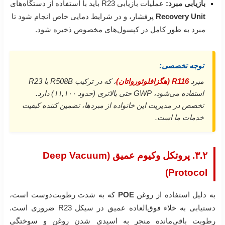
بازیابی مبرد:
عملیات بازیابی R23 باید با استفاده از دستگاه‌های
Recovery Unit
پرفشار، و در شرایط دمایی خاص انجام شود تا
مبرد به طور کامل در کپسول‌های مخصوص ذخیره شود.
توجه تخصصی:
مبرد
R116 (هگزافلوئورو‌اتان)
، که در ترکیب R508B با R23
استفاده می‌شود، GWP حتی بالاتری (حدود ۱۱,۱۰۰) دارد.
تخصص در مدیریت این خانواده از مبردها، تضمین کننده کیفیت
خدمات ما است.
۳.۲. پروتکل وکیوم عمیق (Deep Vacuum
Protocol)
به دلیل استفاده از روغن
POE
که به شدت رطوبت‌دوست است،
دستیابی به خلاء فوق‌العاده عمیق در سیکل R23 ضروری است.
رطوبت باقی‌مانده منجر به اسیدی شدن روغن و سوختگی