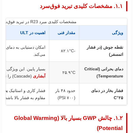
۱.۱. مشخصات کلیدی تبرید فوق‌سرد
مشخصات کلیدی مبرد R23 در تبرید فوق‌سرد
ویژگی
مقدار فنی
اهمیت در ULT
نقطه جوش (در فشار
-۸۲.۱°C
اتمسفر)
می‌کند.
دمای بحرانی (Critical
بسیار پایین. این ویژگی
نیا
۲۵.۹°C
Temperature)
آبشاری
(Cascade) را تعیین می‌کند.
فشار بخار در دمای
حدود ۴۸ بار
فشار کاری و استاتیک
بسیار 
۲۵°C
(۷۰۰ PSI)
مقاوم به فشار بالا باشد.
۱.۲. چالش GWP بسیار بالا (Global Warming
Potential)