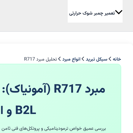
تعمیر چمبر شوک حرارتی
جستجو
خانه
سیکل تبرید
انواع مبرد
تحلیل مبرد R717
مبرد R717 (آم
B2L و اورهال کمپرسورهای صنعتی
بررسی عمیق خواص ترمودینامیکی و پروتکل‌های فنی ثامن لب 