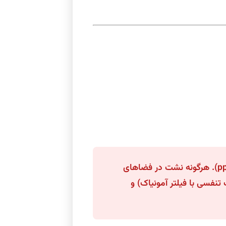
اخطار ایمنی سمی بودن: حد مجاز قرارگیری در معرض آمونیاک (PEL/TLV) بسیار پایین است (معمولاً ۲۵ تا ۵۰ ppm). هرگونه نشت در فضاهای
تکل‌های سرویس، بر استفاده از تجهیزات PPE تخصصی (ماسک تنفسی با فیلتر آمونیاک) و