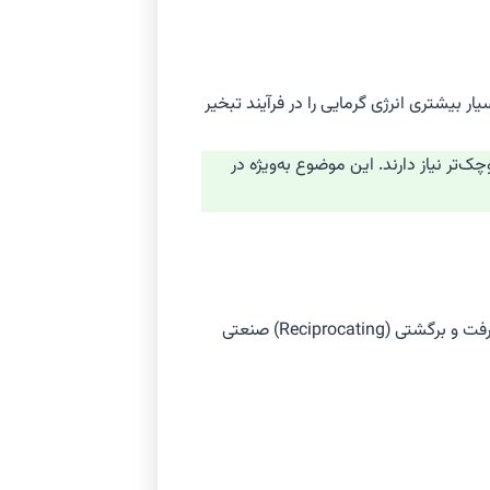
ار بیشتری انرژی گرمایی را در فرآیند تبخیر
لوله‌کشی با قطر کوچک‌تر نیاز دارند. این موضوع به‌ویژه در
ضریب عملکرد R717 (COP) در شرایط عملیاتی یکسان، اغلب بالاتر از مبردهای دیگر است. آمونیاک به خوبی با کمپرسورهای پیچی (Screw) و رفت و برگشتی (Reciprocating) صنعتی