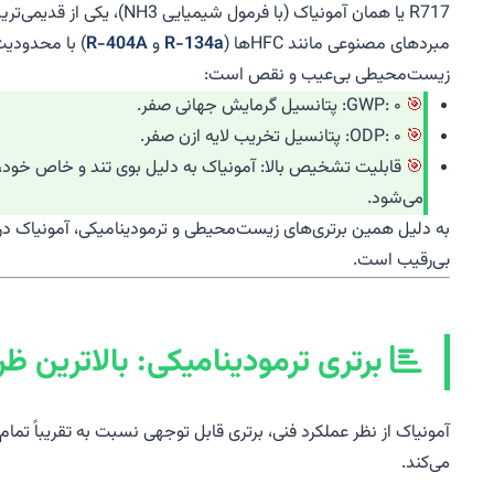
R717 یا همان آمونیاک (ب
مبردهای مصنوعی مانند HFCها (
R-134a
و
R-404A
زیست‌محیطی بی‌عیب و نقص است:
GWP: ۰: پتانسیل گرمایش جهانی صفر.
ODP: ۰: پتانسیل تخریب لایه ازن صفر.
می‌شود.
به دلیل همین برتری‌های زیست‌محیطی و ترمودینامیکی، آمونیاک د
بی‌رقیب است.
برتری ترمودینامیکی: بالاترین 
آمونیاک از نظر عملکرد فنی، برتری قابل توجهی نسبت به تقریباً ت
می‌کند.