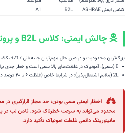
فشار کاری (بالا/متوسط)
مناسب
متوسط
کلاس ایمنی ASHRAE
B2L
A1
چالش ایمنی: کلاس B2L و پروتکل‌های سمی بودن (Toxicity)
بزرگ‌ترین محدودیت و در عین حال مهم‌ترین جنبه فنی R717، کلاس ایمنی B2L آن است:
B (سمی): آمونیاک در غلظت‌های بالا سمی است و خطر جدی برای سلامت ایجاد می‌کند.
2L (ملایم اشتعال‌پذیر): در شرایط خاص (غلظت ۶ تا ۲۰ درصد در هوا) و در دمای بالا، قابل اشتعال است.
مانیتورینگ دائمی غلظت آمونیاک تأکید دارد.