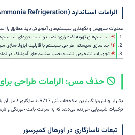
الزامات استاندارد IIAR (International Institute of Ammonia Refrigeration)
عملیات سرویس و نگهداری سیستم‌های آمونیاکی باید مطابق با استانداردهای IIAR انجام شود. این اس
سیستم‌های تهویه اضطراری: نصب و تست دوره‌ای سیستم‌های 
جداسازی سیستم: طراحی سیستم با قابلیت ایزوله‌سازی سریع (Shut-off Valves) در صورت نشت یا
تجهیزات تشخیص نشت: نصب سنسورهای آمونیاک در تمام مناط
حذف مس: الزامات طراحی برای 
یکی از چالش‌برانگیزترین مل
ترکیبات شیمیایی خورنده می‌دهد که به سرعت باعث خوردگی و نار
تبعات ناسازگاری در اورهال کمپرسور