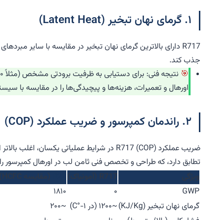
۱. گرمای نهان تبخیر (Latent Heat)
R717 دارای بالاترین گرمای نهان تبخیر در مقایسه با سایر مبرد
جذب کند.
اورهال و تعمیرات، هزینه‌ها و پیچیدگی‌ها را در مقایسه با سیستم‌های HFC کاهش
۲. راندمان کمپرسور و ضریب عملکرد (COP)
تطابق دارد، که طراحی و تخصص فنی ثامن لب در اورهال کمپرسور را
ویژگی
R717 (آمونیاک)
R22
(مقایسه HCFC)
۱۸۱۰
۰
GWP
گرمای نهان تبخیر (KJ/Kg)
~۱۲۰۰ (در ۱-°C)
~۲۰۰