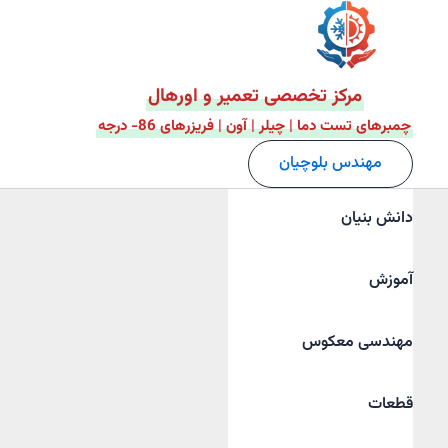
فتن
ه
حتوا
مرکز تخصصی تعمیر و اورهال
چمبرهای تست دما | چیلر | آون | فریزرهای 86- درجه
مهندس بلوچیان
دانش بنیان
آموزش
مهندسی معکوس
قطعات