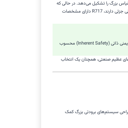
ت تبرید در مقیاس بزرگ را تشکیل می‌دهد. در حالی که
) با محدودیت‌های GWP بالا روبرو هستند و حتی مبردهای HFO نیز اثرات زیست‌محیطی جزئی دارند، R717 دارای مشخصات
قابلیت تشخیص بالا: آمونیاک به دلیل بوی تند و خاص خود، حتی در غلظت‌های بسیار پایین نیز قابل تشخیص است، که یک مکانیزم ایمنی ذاتی (Inherent Safety) محسوب
رهای عظیم صنعتی، همچنان یک انتخاب
 طراحی سیستم‌های برودتی بزرگ کمک