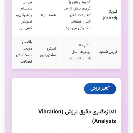
کمبود روغن یا
بررسی
گرمای بیش از حد
سیستم
گیرپاژ
که باعث قفل
همه انواع
روغن‌کاری،
(Seized)
شدن قطعات
تعویض
مکانیکی می‌شود
کمپرسور
بالانس
عدم بالانس
اسکرو،
مجدد،
لرزش شدید
روتورها، شل
سانتریفیوژ
سفت‌کردن
شدن اتصالات
اتصالات
آنالیز لرزش
اندازه‌گیری دقیق لرزش (Vibration
Analysis)