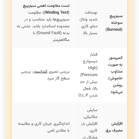
تست مقاومت اهمی سیم‌پیچ
نوسانات
(Winding Test):
مقاومت
سیم‌پیچ
شدید ولتاژ،
سیم‌پیچ‌ها باید متناسب و در
سوخته
دمای کاری
محدوده استاندارد باشد. نشتی به
(Burnout)
بسیار بالا
بدنه (Ground Fault) با
مگااهم‌متر
فشار
کمپرسور
دیسچارج
به صورت
(High
متناوب
بررسی تمیزی
کندانسور
، بررسی
Pressure)
خاموش/
سطح گاز مبرد
بیش از حد
روشن
بالا، فعال
می‌شود
شدن O.L.P
سایش
مکانیکی،
افزایش
افزایش بار
اندازه‌گیری جریان کاری و مقایسه
مصرف برق
کاری،
با مقادیر نامی
مشکل در