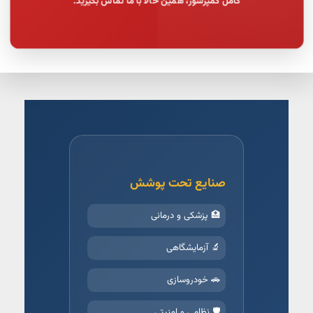
صنایع تحت پوشش
🏥 پزشکی و درمانی
🔬 آزمایشگاهی
🚗 خودروسازی
🛡️ نظامی و امنیتی