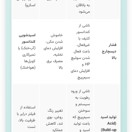
به یاتاقان
اسکرو)
می‌شود
ناشی از
کندانسور
خاموش
اسیدشویی
کثیف یا
شدن مکرر،
کندانسور
فشار
غیرفعال،
افزایش دمای
(آب‌خنک) یا
دیسچارج
باعث فعال
تخلیه،
تمیزکاری
بالا
شدن سوئیچ
مصرف برق
کویل‌ها
HP و
بالا
(هواخنک)
افزایش دمای
سیم‌پیچ
ناشی از ورود
رطوبت به
سیستم و
استفاده از
سوختن
تغییر رنگ
فیلتر درایر با
تولید اسید
سیم‌پیچ که
روغن، بوی
ظرفیت بالا،
(Acid
باعث تولید
تند، کاهش
تست
Build-up)
اسید و
عملکرد