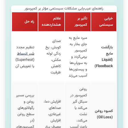
راهنمای عیب‌یابی مشکلات سیستمی مؤثر بر کمپرسور
خرابی
تأثیر بر
علائم
راه حل
سیستمی
کمپرسور
هشداردهنده
مبرد مایع به
صدای
جای بخار به
بازگشت
کوبش، یخ
تنظیم مجدد
کمپرسور
مایع
زدگی لوله
شیر انبساط
برمی‌گردد و
(Liquid
مکش،
(Superheat)
به سوپاپ‌ها
Floodback)
کاهش
یا تعویض آن
و پیستون‌ها
ظرفیت
آسیب می‌زند
روغن
کمپرسور در
بررسی مسیر
سیکل گیر
افزایش دما،
روغن و
می‌کند یا
صداهای
رگولاتورهای
کمبود روغن
نشت
غیرعادی،
سطح روغن
(Oil Loss)
می‌کند،
افزایش
(در
باعث آسیب
مصرف برق
کمپرسورهای