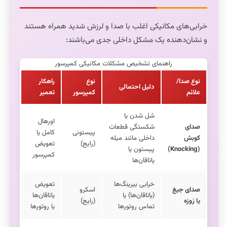
خرابی‌های مکانیکی اغلب با صدا و لرزش شدید همراه هستند
و نشان‌دهنده یک مشکل داخلی جدی می‌باشند:
راهنمای تشخیص مشکلات مکانیکی کمپرسور
نوع صدا/
نوع
راهکار
دلیل احتمالی
علائم
کمپرسور
تعمیر
شل شدن یا
اورهال
صدای
شکستگی قطعات
پیستونی
کامل یا
کوبش
داخلی مانند میله
(رایج)
تعویض
(Knocking)
پیستون یا
کمپرسور
یاتاقان‌ها
خرابی بیرینگ‌ها
تعویض
صدای جیغ
اسکرو
(یاتاقان‌ها) یا
یاتاقان‌ها
یا زوزه
(رایج)
تماس روتورها
یا روتورها