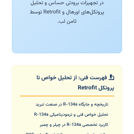
در تجهیزات برودتی حساس و تحلیل
پروتکل‌های اورهال و Retrofit توسط
ثامن لب.
فهرست فنی: از تحلیل خواص تا
پروتکل Retrofit
تاریخچه و جایگاه R-134a در صنعت تبرید
تحلیل خواص فنی و ترمودینامیکی R-134a
کاربرد تخصصی R-134a در چیلر و چمبر