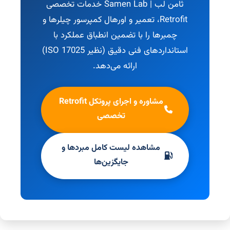
ثامن لب | Samen Lab خدمات تخصصی
Retrofit، تعمیر و اورهال کمپرسور چیلرها و
چمبرها را با تضمین انطباق عملکرد با
استانداردهای فنی دقیق (نظیر ISO 17025)
ارائه می‌دهد.
مشاوره و اجرای پروتکل Retrofit
تخصصی
مشاهده لیست کامل مبردها و
جایگزین‌ها