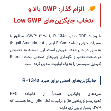
الزام گذار: GWP بالا و
انتخاب جایگزین‌های Low GWP
با وجود ODP صفر،
R-134a
با GWP: ۱۴۳۰، مطابق با
مقررات جهانی (مانند F-Gas اروپا و Kigali Amendment)
به مرور در حال حذف تدریجی است. این مسئله به خصوص
در صنعت تعمیر و نگهداری چیلرهای صنعتی، بحث Retrofit
(تبدیل سیستم) را به یک اولویت تبدیل کرده است.
جایگزین‌های اصلی برای مبرد R-134a
مبردهای جایگزین عمدتاً از خانواده HFO
(هیدروفلوئورولفین‌ها) و ترکیبات (Blends) آن‌ها هستند که
GWP بسیار پایین‌تری دارند: