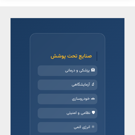
صنایع تحت پوشش
🏥 پزشکی و درمانی
🔬 آزمایشگاهی
🚗 خودروسازی
🛡️ نظامی و امنیتی
⚛️ انرژی اتمی