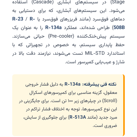
Stage) در سیستم‌های آبشاری (Cascade) استفاده
می‌شود. این سیستم‌های آبشاری، که برای دستیابی به
دماهای فوق‌سرد (مانند فریزرهای فوق‌سرد یا
R-
/
R-23
508B
) طراحی شده‌اند، عملکرد
R-134a
را به عنوان یک
سیستم پیش‌خنک‌کننده (Pre-cooler) حیاتی می‌سازند.
حفظ پایداری سیستم، به خصوص در تجهیزاتی که با
استاندارد MIL-STD تست می‌شوند، نیازمند دقت بالا در
شارژ و عیب‌یابی کمپرسور است.
نکته فنی پیشرفته:
R-134a
به دلیل فشار خروجی
معقول، گزینه مناسبی برای کمپرسورهای اسکرال
(Scroll) در چیلرهای زیر ۱۰۰ تن است. برای جایگزینی در
این نوع کمپرسورها، توجه به اختلاف فشار تراکم در
مبرد جدید (مانند
R-513A
) برای جلوگیری از سایش،
ضروری است.