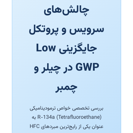
چالش‌های
سرویس و پروتکل
جایگزینی Low
GWP در چیلر و
چمبر
بررسی تخصصی خواص ترمودینامیکی
R-134a (Tetrafluoroethane) به
عنوان یکی از رایج‌ترین مبردهای HFC