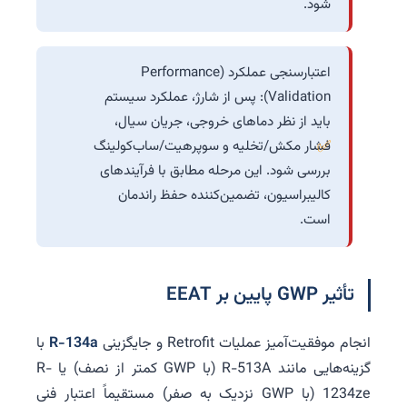
شود.
اعتبارسنجی عملکرد (Performance
Validation): پس از شارژ، عملکرد سیستم
باید از نظر دماهای خروجی، جریان سیال،
فشار مکش/تخلیه و سوپرهیت/ساب‌کولینگ
بررسی شود. این مرحله مطابق با فرآیندهای
کالیبراسیون، تضمین‌کننده حفظ راندمان
است.
تأثیر GWP پایین بر EEAT
انجام موفقیت‌آمیز عملیات Retrofit و جایگزینی
R-134a
با
گزینه‌هایی مانند R-513A (با GWP کمتر از نصف) یا R-
1234ze (با GWP نزدیک به صفر) مستقیماً اعتبار فنی