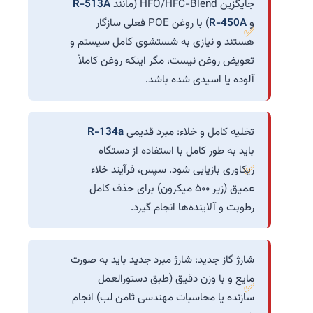
جایگزین HFO/HFC-Blend (مانند
R-513A
و
R-450A
) با روغن POE فعلی سازگار
هستند و نیازی به شستشوی کامل سیستم و
تعویض روغن نیست، مگر اینکه روغن کاملاً
آلوده یا اسیدی شده باشد.
تخلیه کامل و خلاء: مبرد قدیمی
R-134a
باید به طور کامل با استفاده از دستگاه
ریکاوری بازیابی شود. سپس، فرآیند خلاء
عمیق (زیر ۵۰۰ میکرون) برای حذف کامل
رطوبت و آلاینده‌ها انجام گیرد.
شارژ گاز جدید: شارژ مبرد جدید باید به صورت
مایع و با وزن دقیق (طبق دستورالعمل
سازنده یا محاسبات مهندسی ثامن لب) انجام