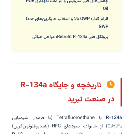
چالش‌های فنی سرویس و الزامات نگهداری POE
Oil
الزام گذار: GWP بالا و انتخاب جایگزین‌های Low
GWP
پروتکل فنی Retrofit R-134a: مراحل حیاتی
تاریخچه و جایگاه R-134a
در صنعت تبرید
R-134a
یا Tetrafluoroethane (با فرمول شیمیایی
C₂H₂F₄) از خانواده مبردهای HFC (هیدروفلوئوروکربن)