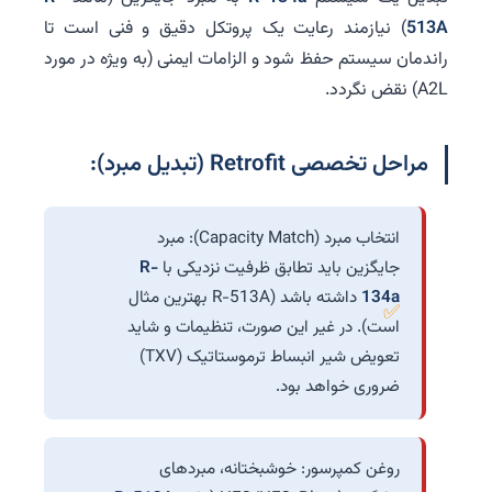
513A
) نیازمند رعایت یک پروتکل دقیق و فنی است تا
راندمان سیستم حفظ شود و الزامات ایمنی (به ویژه در مورد
A2L) نقض نگردد.
مراحل تخصصی Retrofit (تبدیل مبرد):
انتخاب مبرد (Capacity Match): مبرد
جایگزین باید تطابق ظرفیت نزدیکی با
R-
134a
داشته باشد (R-513A بهترین مثال
است). در غیر این صورت، تنظیمات و شاید
تعویض شیر انبساط ترموستاتیک (TXV)
ضروری خواهد بود.
روغن کمپرسور: خوشبختانه، مبردهای