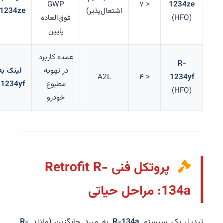
GWP
< ۷
1234ze
اشتعال‌پذیر)
R1234ze
(HFO)
فوق‌العاده
پایین
عمده کاربرد
R-
در تهویه
لینک به
A2L
< ۴
1234yf
مطبوع
R1234yf
(HFO)
خودرو
پروتکل فنی Retrofit R-
134a: مراحل حیاتی
تبدیل یک سیستم
R-134a
به مبرد جایگزین (مانند
R-