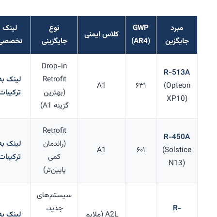
مبرد
GWP
نوع
لینک
کلاس ایمنی
جایگزین
(AR4)
جایگزینی
تخصصی
Drop-in
R-513A
Retrofit
لینک به
A1
۶۳۱
(Opteon
(بهترین
ترکیبات
XP10)
گزینه A1)
Retrofit
R-450A
(راندمان
لینک به
A1
۶۰۱
(Solstice
کمی
ترکیبات
N13)
پایین‌تر)
سیستم‌های
R-
جدید،
A2L (ملایم
لینک به