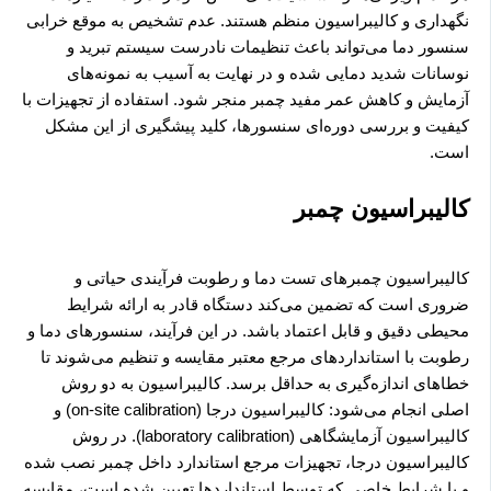
نگهداری و کالیبراسیون منظم هستند. عدم تشخیص به موقع خرابی
سنسور دما می‌تواند باعث تنظیمات نادرست سیستم تبرید و
نوسانات شدید دمایی شده و در نهایت به آسیب به نمونه‌های
آزمایش و کاهش عمر مفید چمبر منجر شود. استفاده از تجهیزات با
کیفیت و بررسی دوره‌ای سنسورها، کلید پیشگیری از این مشکل
است.
کالیبراسیون چمبر
کالیبراسیون چمبرهای تست دما و رطوبت فرآیندی حیاتی و
ضروری است که تضمین می‌کند دستگاه قادر به ارائه شرایط
محیطی دقیق و قابل اعتماد باشد. در این فرآیند، سنسورهای دما و
رطوبت با استانداردهای مرجع معتبر مقایسه و تنظیم می‌شوند تا
خطاهای اندازه‌گیری به حداقل برسد. کالیبراسیون به دو روش
اصلی انجام می‌شود: کالیبراسیون درجا (on-site calibration) و
کالیبراسیون آزمایشگاهی (laboratory calibration). در روش
کالیبراسیون درجا، تجهیزات مرجع استاندارد داخل چمبر نصب شده
و با شرایط خاصی که توسط استانداردها تعیین شده است، مقایسه