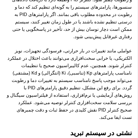
سنسورها، پارامترهای سیستم را به گونه‌ای تنظیم کند که دما و
رطوبت در محدوده مطلوب باقی بمانند. اگر پارامترهای PID به
درستی تنظیم نشده باشند یا در طول زمان تغییر کنند، سیستم
ممکن است دچار نوسان بیش از حد، تأخیر در پاسخگویی یا حتی
رفتاری غیرقابل پیش‌بینی شود.
عواملی مانند تغییرات در بار حرارتی، فرسودگی تجهیزات، نویز
الکتریکی، یا خرابی سخت‌افزاری می‌توانند باعث اختلال در عملکرد
کنترلر شوند. همچنین، عدم کالیبراسیون صحیح یا تنظیمات
نامناسب پارامترهای Kp (تناسبی)، Ki (انتگرالی) و Kd (مشتقی)
می‌تواند موجب پاسخ نامناسب سیستم به تغییرات دما و رطوبت
گردد. برای رفع این مشکل، تنظیم دقیق پارامترهای PID با
روش‌های آزمایشی یا نرم‌افزاری، استفاده از فیلتراسیون سیگنال و
بررسی سلامت سخت‌افزاری کنترلر توصیه می‌شود. عملکرد
صحیح کنترلر PID نقش کلیدی در حفظ ثبات و دقت چمبرهای
تست ایفا می‌کند.
نشتی در سیستم تبرید