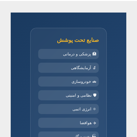
صنایع تحت پوشش
🏥 پزشکی و درمانی
🔬 آزمایشگاهی
🚗 خودروسازی
🛡️ نظامی و امنیتی
⚛️ انرژی اتمی
✈️ هوافضا
🏭 نفت و گاز