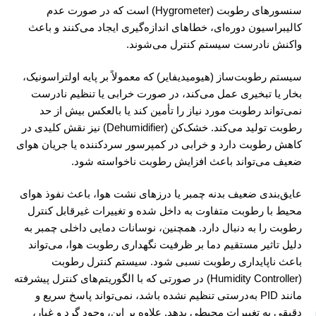
سنسورهای رطوبت (Hygrometer) است که در صورت عدم
کالیبراسیون دوره‌ای، خطاهای اندازه‌گیری ایجاد می‌کنند و باعث
واکنش نادرست سیستم کنترل می‌شوند.
سیستم رطوبت‌ساز (هیومیدیفایر) که معمولاً بر پایه اولتراسونیک،
بخار یا تبخیری عمل می‌کند، در صورت خرابی یا تنظیم نادرست
نمی‌تواند رطوبت مورد نیاز را تأمین کند یا بالعکس بیش از حد
رطوبت تولید می‌کند. خشک‌کن (Dehumidifier) نیز نقش کلیدی در
کاهش رطوبت دارد و خرابی در کمپرسور سردکننده یا جریان هوای
ضعیف می‌تواند باعث افزایش رطوبت ناخواسته شود.
عایق‌بندی ضعیف بدنه چمبر یا درزهای نشت هوا، باعث نفوذ هوای
محیط با رطوبت متفاوت به داخل شده و تغییرات غیرقابل کنترل
رطوبت را به دنبال دارد. همچنین، نوسانات دمایی داخلی چمبر به
دلیل تاثیر مستقیم دما بر ظرفیت نگهداری رطوبت هوا، می‌تواند
باعث ناپایداری رطوبت نسبی شود. سیستم کنترل رطوبت
(Humidity Controller) در صورتی که با الگوریتم‌های کنترل پیشرفته
مانند PID به‌درستی تنظیم نشده باشد، نمی‌تواند پاسخ سریع و
دقیقی به تغییرات محیطی بدهد. علاوه بر این، وجود گرد و غبار،