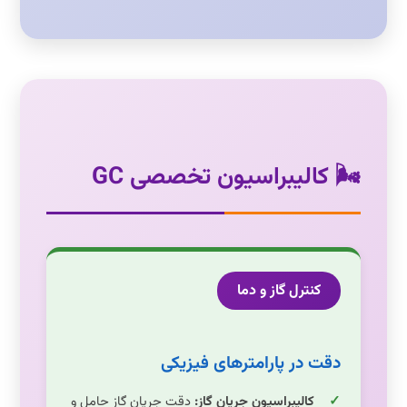
🌬️ کالیبراسیون تخصصی GC
کنترل گاز و دما
دقت در پارامترهای فیزیکی
کالیبراسیون جریان گاز:
دقت جریان گاز حامل و