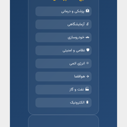
🏥 پزشکی و درمانی
🔬 آزمایشگاهی
🚗 خودروسازی
🛡️ نظامی و امنیتی
⚛️ انرژی اتمی
✈️ هوافضا
🏭 نفت و گاز
🔋 الکترونیک