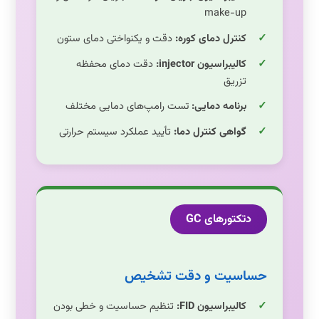
make-up
کنترل دمای کوره:
دقت و یکنواختی دمای ستون
کالیبراسیون injector:
دقت دمای محفظه
تزریق
برنامه دمایی:
تست رامپ‌های دمایی مختلف
گواهی کنترل دما:
تأیید عملکرد سیستم حرارتی
دتکتورهای GC
حساسیت و دقت تشخیص
کالیبراسیون FID:
تنظیم حساسیت و خطی بودن