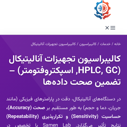
فتن
ه
حتوا
خانه
/
خدمات
/
کالیبراسیون
/
کالیبراسیون تجهیزات آنالیتیکال
کالیبراسیون تجهیزات آنالیتیکال
(HPLC, GC, اسپکتروفتومتر) –
تضمین صحت داده‌ها
در دستگاه‌های آنالیتیکال، دقت در پارامترهای فیزیکی (مانند
جریان، دما و حجم) به طور مستقیم بر
صحت (Accuracy)،
حساسیت (Sensitivity) و تکرارپذیری (Repeatability)
نتایج تأثیر می‌گذارد. Samen Lab با تخصص در