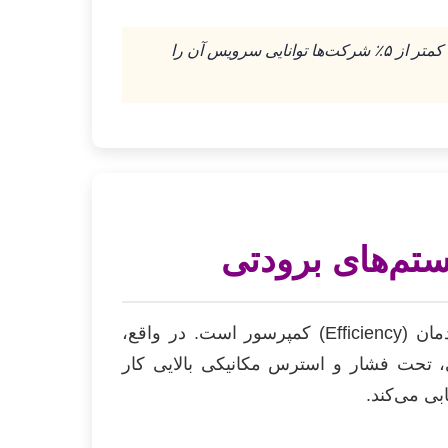
تضمین EEAT: ما تنها یک تعمیرکار عمومی نیستیم؛ تخصص ما بر روی سیستم‌های برودتی پیچیده مانند Cascade، که کمتر از ۵٪ شرکت‌ها توانایی سرویس آن را
تم‌های برودتی
در بسیاری از موارد، افت عملکرد چمبر یا چیلر صنعتی ناشی از خرابی کامل نیست، بلکه کاهش راندمان (Efficiency) کمپرسور است. در واقع،
ا Bitzer) در سیستم‌های حرارتی/برودتی، تحت فشار و استرس مکانیکی بالایی کار
بی می‌کند.