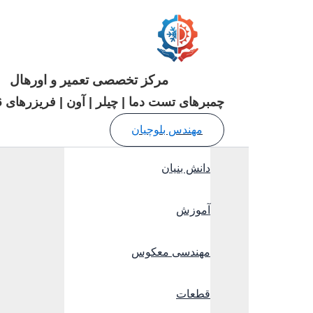
رفتن
به
محتوا
مرکز تخصصی تعمیر و اورهال
چمبرهای تست دما | چیلر | آون | فریزرهای 86- درجه
مهندس بلوچیان
دانش بنیان
آموزش
مهندسی معکوس
قطعات