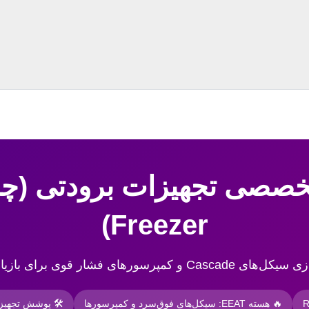
Freezer)
ازیابی حداکثر کارایی حرارتی.
🔥 هسته EEAT: سیکل‌های فوق‌سرد و کمپرسورها
🛠 پوشش تجهیزات: چ