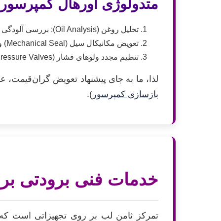
متدولوژی اورهال کمپرسور 
تحلیل روغن (Oil Analysis): بررسی آلودگی روغن (اسیدیته، رطوبت، ذرات فلزی) که نشان‌دهنده سایش داخلی است.
تعویض مکانیکال سیل (Mechanical Seal) و واشرها: رفع نشتی‌های داخلی و خارجی که باعث کاهش فشار مکش می‌شوند.
تنظیم مجدد ولوهای فشار (Pressure Valves): اطمینان از عملکرد صحیح ولوهای کنترل فشار بالا و پایین برای محافظت از موتور کمپرسور.
لذا، ما به جای پیشنهاد تعویض گران‌قیمت، 
بازسازی کمپرسور
).
خدمات فنی برودتی برا
تمرکز ثامن لب بر روی تجهیزاتی است که پ