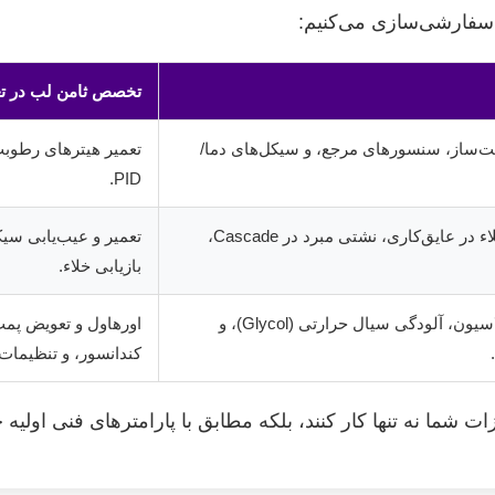
 سفارشی‌سازی می‌کنیم:
تخصص ثامن لب در تع
‌ساز، سنسورهای مرجع، و سیکل‌های دما/
تعمیر هیترهای رطوبت‌
PID.
از دست دادن تدریجی خلاء در عایق‌کاری، نشتی مبرد در Cascade،
تعمیر و عیب‌یابی سیکل Cascade، ت
بازیابی خلاء.
خرابی پمپ‌های سیرکولاسیون، آلودگی سیال حرارتی (Glycol)، و
اورهاول و تعویض پمپ
کندانسور، و تنظیمات
ت شما نه تنها کار کنند، بلکه مطابق با پارامترهای فنی اولیه 