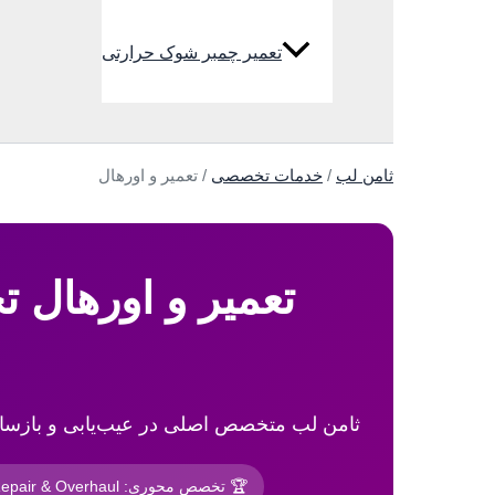
تعمیر چمبر شوک حرارتی
جستجو
ثامن لب
/
خدمات تخصصی
/
تعمیر و اورهال
ثامن لب متخصص اصلی در عیب‌یابی و بازسازی سیکل‌های Cascade و کمپرسورهای فشار قوی برای ب
🏆 تخصص محوری: Repair & Overhaul