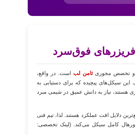
صلی و تخصص محوری
ثامن لب
است. در واقع،
های تبرید Cascade نمود پیدا می‌کند. بنابراین، این سیکل‌های پیچیده که برای دستیابی به
 برخی چمبرهای تست) ضروری هستند، نیاز به دانش عمیق در شیمی مبرد
 فشار، نشتی‌های میکروسکوپی در خطوط فشار قوی، و آلودگی مبرد (Oil Fouling) شایع‌ترین دلایل افت عملکرد هستند. لذا، تیم فنی
اورهال کامل سیکل می‌کند. (لینک تخصصی: