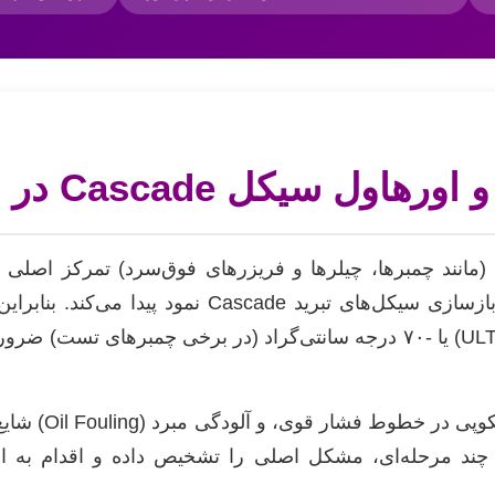
Cascade در فریزرهای فوق‌سرد
ی (مانند چمبرها، چیلرها و فریزرهای فوق‌سرد) تمرکز ا
بالاترین سطح این تخصص، در عیب‌یابی و بازسازی سیکل‌
دماهای -۸۰ درجه سانتی‌گراد (در فریزرهای ULT) یا -۷۰ درجه سانتی‌گراد (در
همچنین، نوسانات
بی چند مرحله‌ای، مشکل اصلی را تشخیص داده و اقدام به 