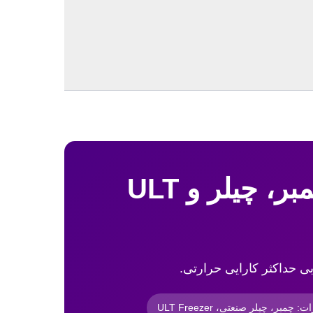
تعمیر و اورهال تخصصی تجهیزات برودتی (چمبر، چیلر و ULT
مبر، چیلر صنعتی، ULT Freezer