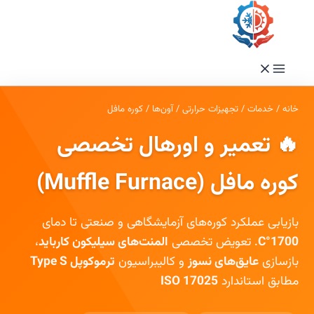
فتن
ه
حتوا
خانه
/
خدمات
/
تجهیزات حرارتی
/
آون‌ها
/
کوره مافل
🔥 تعمیر و اورهال تخصصی
کوره مافل (Muffle Furnace)
بازیابی عملکرد کوره‌های آزمایشگاهی و صنعتی تا دمای
1700°C
. تعویض تخصصی
المنت‌های سیلیکون کارباید
،
بازسازی
عایق‌های نسوز
و کالیبراسیون
ترموکوپل Type S
مطابق استاندارد
ISO 17025