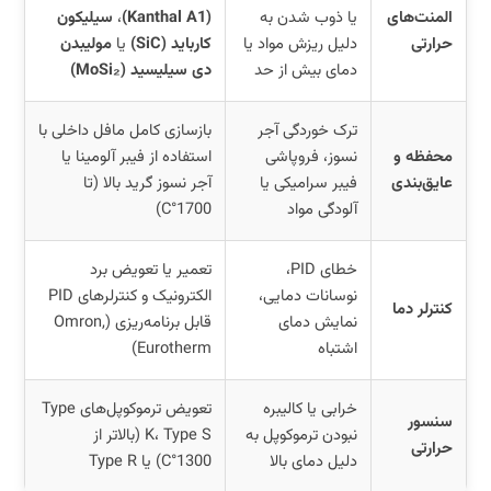
المنت‌های
یا ذوب شدن به
(Kanthal A1)
،
سیلیکون
حرارتی
دلیل ریزش مواد یا
کارباید (SiC)
یا
مولیبدن
دمای بیش از حد
دی سیلیسید (MoSi₂)
ترک خوردگی آجر
بازسازی کامل مافل داخلی با
محفظه و
نسوز، فروپاشی
استفاده از فیبر آلومینا یا
عایق‌بندی
فیبر سرامیکی یا
آجر نسوز گرید بالا (تا
آلودگی مواد
1700°C)
خطای PID،
تعمیر یا تعویض برد
نوسانات دمایی،
الکترونیک و کنترلرهای PID
کنترلر دما
نمایش دمای
قابل برنامه‌ریزی (Omron,
اشتباه
Eurotherm)
خرابی یا کالیبره
تعویض ترموکوپل‌های Type
سنسور
نبودن ترموکوپل به
K، Type S (بالاتر از
حرارتی
دلیل دمای بالا
1300°C) یا Type R