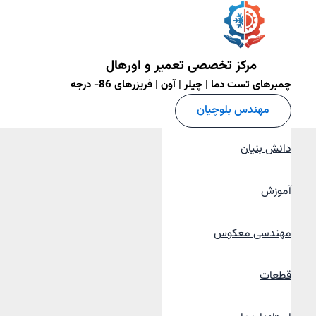
فتن
ه
حتوا
مرکز تخصصی تعمیر و اورهال
چمبرهای تست دما | چیلر | آون | فریزرهای 86- درجه
مهندس بلوچیان
دانش بنیان
آموزش
مهندسی معکوس
قطعات