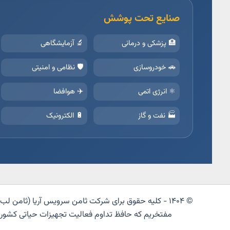
صنایع تحت پوشش
🏥 پزشکی و درمانی
🔬 آزمایشگاهی
🚗 خودروسازی
🛡️ نظامی و امنیتی
⚛️ انرژی اتمی
✈️ هوافضا
🏭 نفت و گاز
🔋 الکترونیک
© ۱۴۰۴ - کلیه حقوق برای شرکت ثامن سرویس آریا (ثامن لب) محفوظ است
مفتخریم که حافظ تداوم فعالیت تجهیزات حیاتی کشو