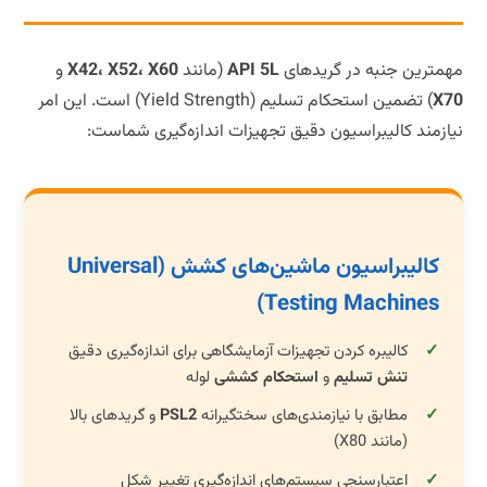
مهمترین جنبه در گریدهای
API 5L
(مانند
X42، X52، X60
و
X70
) تضمین استحکام تسلیم (Yield Strength) است. این امر
نیازمند کالیبراسیون دقیق تجهیزات اندازه‌گیری شماست:
کالیبراسیون ماشین‌های کشش (Universal
Testing Machines)
کالیبره کردن تجهیزات آزمایشگاهی برای اندازه‌گیری دقیق
تنش تسلیم
و
استحکام کششی
لوله
مطابق با نیازمندی‌های سختگیرانه
PSL2
و گریدهای بالا
(مانند X80)
اعتبارسنجی سیستم‌های اندازه‌گیری تغییر شکل