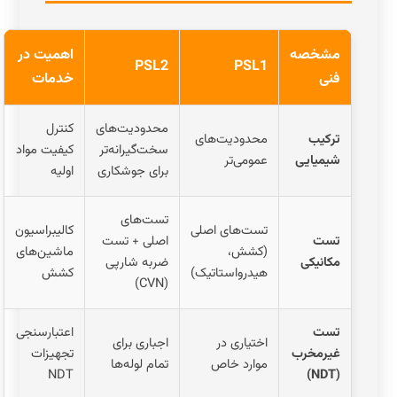
مشخصه
اهمیت در
PSL2
PSL1
فنی
خدمات
محدودیت‌های
کنترل
ترکیب
محدودیت‌های
سخت‌گیرانه‌تر
کیفیت مواد
شیمیایی
عمومی‌تر
برای جوشکاری
اولیه
تست‌های
تست‌های اصلی
کالیبراسیون
تست
اصلی + تست
(کشش،
ماشین‌های
مکانیکی
ضربه شارپی
هیدرواستاتیک)
کشش
(CVN)
تست
اعتبارسنجی
اختیاری در
اجباری برای
غیرمخرب
تجهیزات
موارد خاص
تمام لوله‌ها
NDT
(NDT)