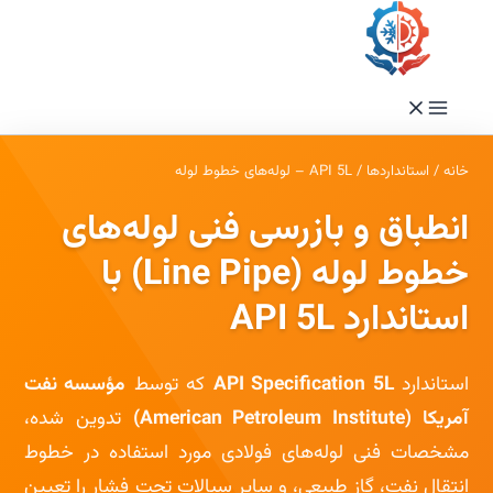
فتن
ه
حتوا
خانه
/
استانداردها
/
API 5L – لوله‌های خطوط لوله
انطباق و بازرسی فنی لوله‌های
خطوط لوله (Line Pipe) با
استاندارد API 5L
استاندارد
API Specification 5L
که توسط
مؤسسه نفت
آمریکا (American Petroleum Institute)
تدوین شده،
مشخصات فنی لوله‌های فولادی مورد استفاده در خطوط
انتقال نفت، گاز طبیعی، و سایر سیالات تحت فشار را تعیین