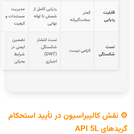
ردیابی کامل از
مدیریت
قابلیت
کمتر
شمش تا لوله
مستندات و
ردیابی
سخت‌گیرانه
نهایی
کیفیت
تست انتشار
تضمین
تست
شکستگی
ایمنی در
الزامی نیست
شکستگی
(DWT)
شرایط
اجباری
بحرانی
⚙️ نقش کالیبراسیون در تأیید استحکام
گریدهای API 5L