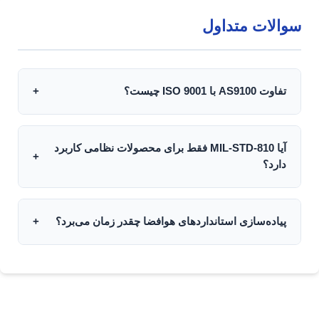
سوالات متداول
تفاوت AS9100 با ISO 9001 چیست؟
+
AS9100 بر پایه ISO 9001 ساخته شده اما الزامات
سخت‌گیرانه‌تری دارد از جمله مدیریت ریسک پیشرفته،
آیا MIL-STD-810 فقط برای محصولات نظامی کاربرد
قابلیت ردیابی کامل، کنترل تغییرات دقیق و الزامات ویژه
+
دارد؟
برای ایمنی پرواز.
خیر، اگرچه این استاندارد برای محصولات نظامی توسعه
یافته، اما به دلیل جامعیت و دقت بالا، در بسیاری از صنایع
پیاده‌سازی استانداردهای هوافضا چقدر زمان می‌برد؟
+
با شرایط سخت محیطی مانند نفت و گاز، ارتباطات و
خودرو نیز استفاده می‌شود.
مدت زمان پیاده‌سازی بستگی به اندازه سازمان، پیچیدگی
محصول و سطح بلوغ سیستم کیفیت موجود دارد. معمولاً
بین 12 تا 24 ماه برای سازمان‌های متوسط زمان نیاز
است.