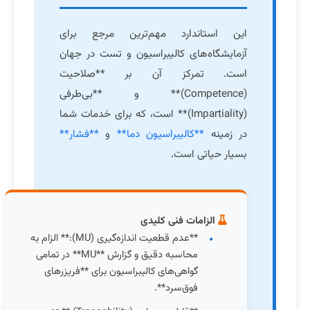
این استاندارد مهم‌ترین مرجع برای
آزمایشگاه‌های کالیبراسیون و تست در جهان
است. تمرکز آن بر **صلاحیت
(Competence)** و **بی‌طرفی
(Impartiality)** است، که برای خدمات شما
در زمینه
**کالیبراسیون دما**
و
**فشار**
بسیار حیاتی است.
الزامات فنی کلیدی
**عدم قطعیت اندازه‌گیری (MU):** الزام به
محاسبه دقیق و گزارش **MU** در تمامی
گواهی‌های کالیبراسیون برای **فریزرهای
فوق‌سرد**.