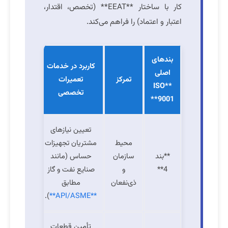
کار با ساختار **EEAT** (تخصص، اقتدار،
اعتبار و اعتماد) را فراهم می‌کند.
بندهای
کاربرد در خدمات
اصلی
تمرکز
تعمیرات
**ISO
تخصصی
9001**
تعیین نیازهای
محیط
مشتریان تجهیزات
**بند
سازمان
حساس (مانند
4**
و
صنایع نفت و گاز
ذی‌نفعان
مطابق
).
**API/ASME**
تأمین قطعات