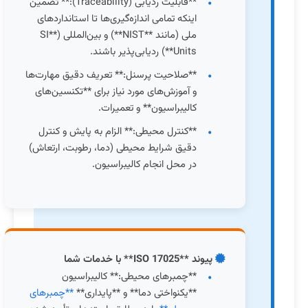
**قابلیت ردیابی (Traceability):** تضمین
اینکه تمامی اندازه‌گیری‌ها تا استانداردهای
ملی (مانند **NIST**) و بین‌المللی (**SI
Units**) ردیابی‌پذیر باشند.
**صلاحیت پرسنل:** تعریف دقیق مهارت‌ها
و آموزش‌های مورد نیاز برای **تکنسین‌های
کالیبراسیون** و تعمیرات.
**کنترل محیطی:** الزام به پایش و کنترل
دقیق شرایط محیطی (دما، رطوبت، ارتعاش)
در محل انجام کالیبراسیون.
پیوند **ISO 17025** با خدمات شما
**چمبرهای محیطی:** کالیبراسیون
**یکنواختی دما** و **پایداری**
**چمبرهای