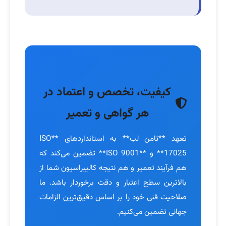
کیفیت، تخصص و اعتماد در
هر گواهی و تعمیر
تعهد **ثامن لب** به استانداردهای **ISO
17025** و **ISO 9001** تضمین می‌کند که
هم فرآیند تعمیر و هم نتیجه کالیبراسیون شما از
بالاترین سطح اعتبار و دقت برخوردار باشد. ما
صلاحیت فنی خود را بر اساس دقیق‌ترین الزامات
جهانی تضمین می‌کنیم.