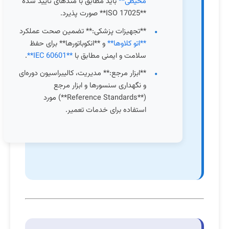
محیطی**
باید مطابق با متدهای تأیید شده
**ISO 17025** صورت پذیرد.
**تجهیزات پزشکی:** تضمین صحت عملکرد
**اتو کلاوها**
و **انکوباتورها** برای حفظ
سلامت و ایمنی مطابق با
**IEC 60601**
.
**ابزار مرجع:** مدیریت، کالیبراسیون دوره‌ای
و نگهداری سنسورها و ابزار مرجع
(**Reference Standards**) مورد
استفاده برای خدمات تعمیر.