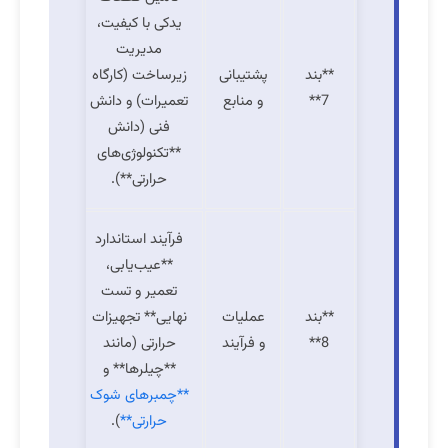
یدکی با کیفیت،
مدیریت
**بند
پشتیبانی
زیرساخت (کارگاه
7**
و منابع
تعمیرات) و دانش
فنی (دانش
**تکنولوژی‌های
حرارتی**).
فرآیند استاندارد
**عیب‌یابی،
تعمیر و تست
**بند
عملیات
نهایی** تجهیزات
8**
و فرآیند
حرارتی (مانند
**چیلرها** و
**چمبرهای شوک
حرارتی**
).